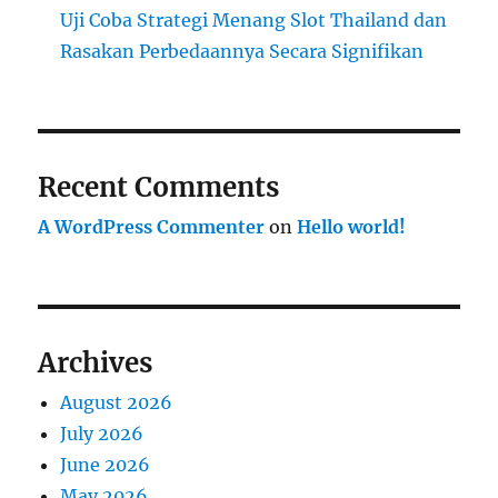
Uji Coba Strategi Menang Slot Thailand dan
Rasakan Perbedaannya Secara Signifikan
Recent Comments
A WordPress Commenter
on
Hello world!
Archives
August 2026
July 2026
June 2026
May 2026