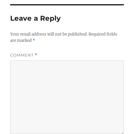
Leave a Reply
Your email address will not be published.
Required fields
are marked
*
COMMENT
*