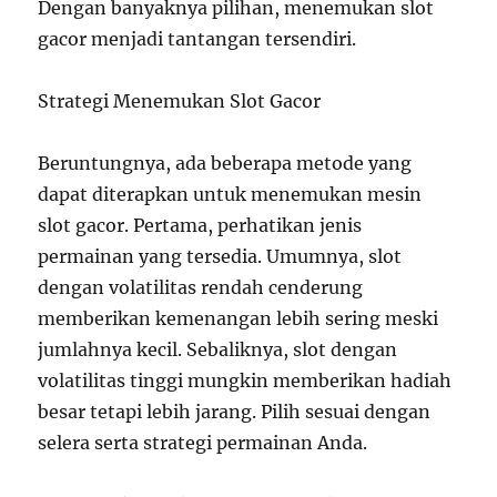
Dengan banyaknya pilihan, menemukan slot
gacor menjadi tantangan tersendiri.
Strategi Menemukan Slot Gacor
Beruntungnya, ada beberapa metode yang
dapat diterapkan untuk menemukan mesin
slot gacor. Pertama, perhatikan jenis
permainan yang tersedia. Umumnya, slot
dengan volatilitas rendah cenderung
memberikan kemenangan lebih sering meski
jumlahnya kecil. Sebaliknya, slot dengan
volatilitas tinggi mungkin memberikan hadiah
besar tetapi lebih jarang. Pilih sesuai dengan
selera serta strategi permainan Anda.