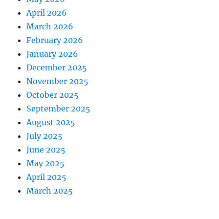
April 2026
March 2026
February 2026
January 2026
December 2025
November 2025
October 2025
September 2025
August 2025
July 2025
June 2025
May 2025
April 2025
March 2025