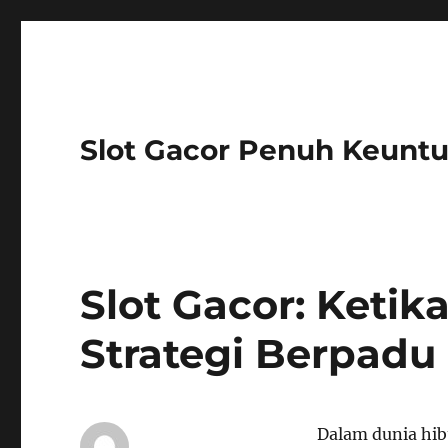
Slot Gacor Penuh Keunt
Slot Gacor: Keti
Strategi Berpadu 
Dalam dunia hi