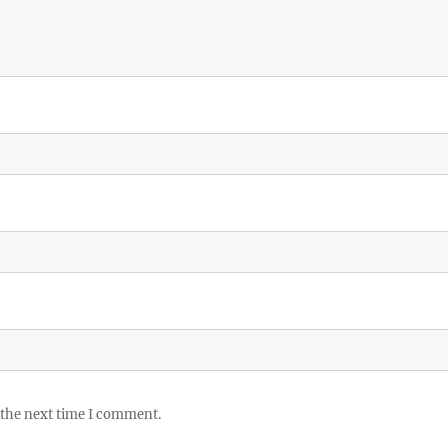
 the next time I comment.