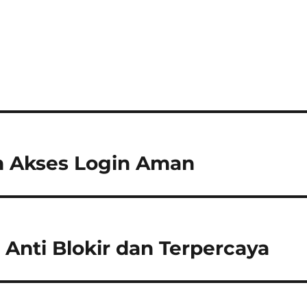
n Akses Login Aman
 Anti Blokir dan Terpercaya