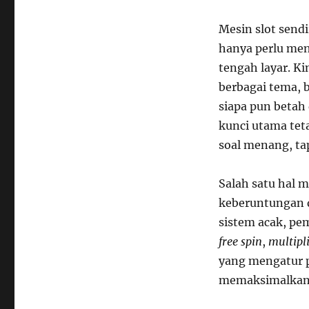
Mesin slot sendi
hanya perlu men
tengah layar. Ki
berbagai tema, 
siapa pun betah 
kunci utama tet
soal menang, tap
Salah satu hal 
keberuntungan d
sistem acak, pe
free spin
,
multipl
yang mengatur p
memaksimalkan 