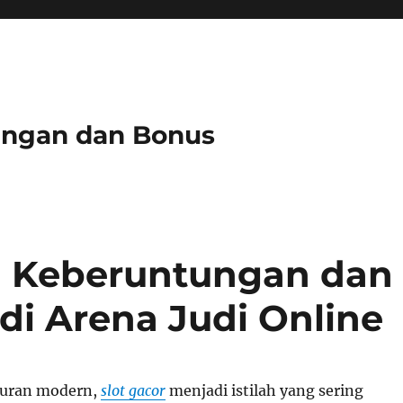
ungan dan Bonus
ka Keberuntungan dan
di Arena Judi Online
buran modern,
slot gacor
menjadi istilah yang sering