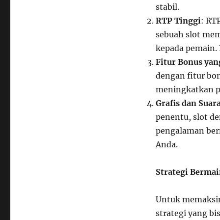
stabil.
RTP Tinggi
: RT
sebuah slot mem
kepada pemain. 
Fitur Bonus ya
dengan fitur bon
meningkatkan p
Grafis dan Suar
penentu, slot d
pengalaman ber
Anda.
Strategi Bermai
Untuk memaksima
strategi yang bi