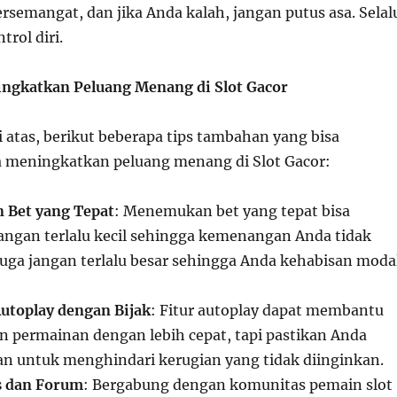
ersemangat, dan jika Anda kalah, jangan putus asa. Selal
rol diri.
ingkatkan Peluang Menang di Slot Gacor
di atas, berikut beberapa tips tambahan yang bisa
meningkatkan peluang menang di Slot Gacor:
 Bet yang Tepat
: Menemukan bet yang tepat bisa
Jangan terlalu kecil sehingga kemenangan Anda tidak
 juga jangan terlalu besar sehingga Anda kehabisan moda
utoplay dengan Bijak
: Fitur autoplay dapat membantu
permainan dengan lebih cepat, tapi pastikan Anda
n untuk menghindari kerugian yang tidak diinginkan.
s dan Forum
: Bergabung dengan komunitas pemain slot