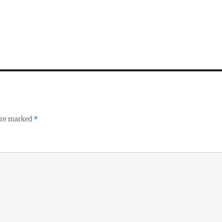
 are marked
*