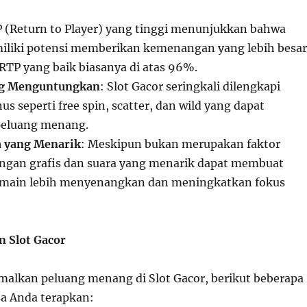
P (Return to Player) yang tinggi menunjukkan bahwa
iliki potensi memberikan kemenangan yang lebih besar
RTP yang baik biasanya di atas 96%.
ng Menguntungkan
: Slot Gacor seringkali dilengkapi
us seperti free spin, scatter, dan wild yang dapat
eluang menang.
a yang Menarik
: Meskipun bukan merupakan faktor
engan grafis dan suara yang menarik dapat membuat
main lebih menyenangkan dan meningkatkan fokus
n Slot Gacor
lkan peluang menang di Slot Gacor, berikut beberapa
sa Anda terapkan: