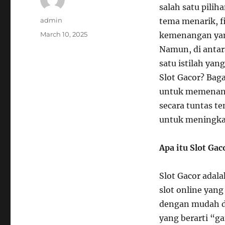
salah satu pilih
Author
admin
tema menarik, f
Posted
March 10, 2025
kemenangan yang
on
Namun, di antara
satu istilah yan
Slot Gacor? Bag
untuk memenangk
secara tuntas te
untuk meningka
Apa itu Slot Gac
Slot Gacor adal
slot online ya
dengan mudah dan
yang berarti “g