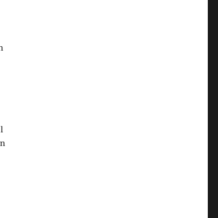
n
l
an