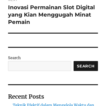
Inovasi Permainan Slot Digital
Next
post:
yang Kian Menggugah Minat
Pemain
Search
SEARCH
Recent Posts
Teknik Efektif dalam Mengelola Waktu dan