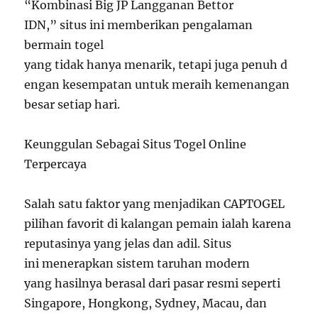
“Kombinasi Big JP Langganan Bettor
IDN,” situs ini memberikan pengalaman
bermain togel
yang tidak hanya menarik, tetapi juga penuh d
engan kesempatan untuk meraih kemenangan
besar setiap hari.
Keunggulan Sebagai Situs Togel Online
Terpercaya
Salah satu faktor yang menjadikan CAPTOGEL
pilihan favorit di kalangan pemain ialah karena
reputasinya yang jelas dan adil. Situs
ini menerapkan sistem taruhan modern
yang hasilnya berasal dari pasar resmi seperti
Singapore, Hongkong, Sydney, Macau, dan