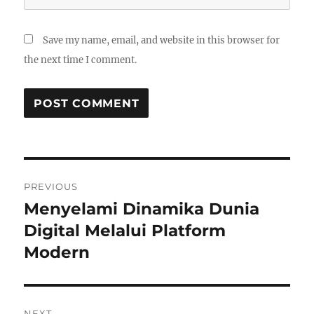
Save my name, email, and website in this browser for
the next time I comment.
Post
PREVIOUS
navigation
Menyelami Dinamika Dunia
Previous
post:
Digital Melalui Platform
Modern
NEXT