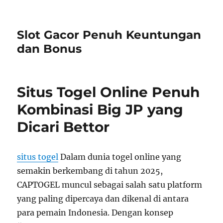
Slot Gacor Penuh Keuntungan
dan Bonus
Situs Togel Online Penuh
Kombinasi Big JP yang
Dicari Bettor
situs togel
Dalam dunia togel online yang
semakin berkembang di tahun 2025,
CAPTOGEL muncul sebagai salah satu platform
yang paling dipercaya dan dikenal di antara
para pemain Indonesia. Dengan konsep