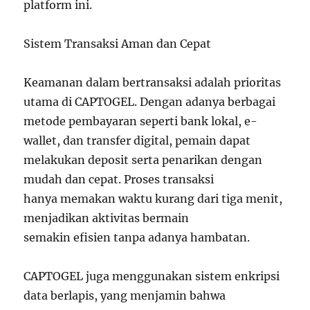
platform ini.
Sistem Transaksi Aman dan Cepat
Keamanan dalam bertransaksi adalah prioritas
utama di CAPTOGEL. Dengan adanya berbagai
metode pembayaran seperti bank lokal, e-
wallet, dan transfer digital, pemain dapat
melakukan deposit serta penarikan dengan
mudah dan cepat. Proses transaksi
hanya memakan waktu kurang dari tiga menit,
menjadikan aktivitas bermain
semakin efisien tanpa adanya hambatan.
CAPTOGEL juga menggunakan sistem enkripsi
data berlapis, yang menjamin bahwa