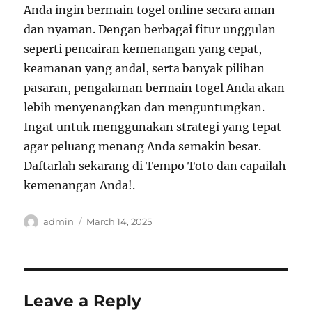
Anda ingin bermain togel online secara aman
dan nyaman. Dengan berbagai fitur unggulan
seperti pencairan kemenangan yang cepat,
keamanan yang andal, serta banyak pilihan
pasaran, pengalaman bermain togel Anda akan
lebih menyenangkan dan menguntungkan.
Ingat untuk menggunakan strategi yang tepat
agar peluang menang Anda semakin besar.
Daftarlah sekarang di Tempo Toto dan capailah
kemenangan Anda!.
Author
Posted
admin
March 14, 2025
on
Leave a Reply