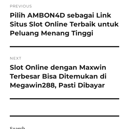
Post
PREVIOUS
navigation
Pilih AMBON4D sebagai Link
Previous
post:
Situs Slot Online Terbaik untuk
Peluang Menang Tinggi
NEXT
Slot Online dengan Maxwin
Next
post:
Terbesar Bisa Ditemukan di
Megawin288, Pasti Dibayar
Search