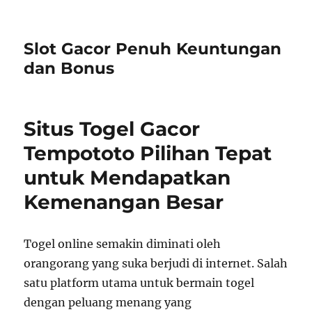
Slot Gacor Penuh Keuntungan
dan Bonus
Situs Togel Gacor
Tempototo Pilihan Tepat
untuk Mendapatkan
Kemenangan Besar
Togel online semakin diminati oleh
orangorang yang suka berjudi di internet. Salah
satu platform utama untuk bermain togel
dengan peluang menang yang