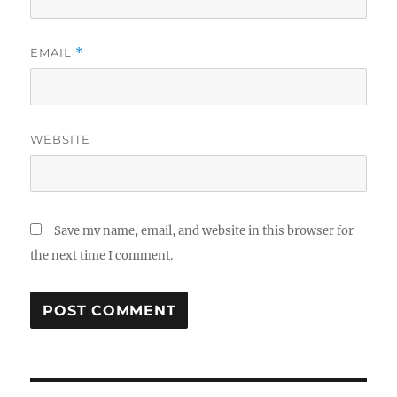
EMAIL
*
WEBSITE
Save my name, email, and website in this browser for
the next time I comment.