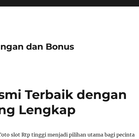
ungan dan Bonus
esmi Terbaik dengan
ing Lengkap
Toto slot Rtp tinggi menjadi pilihan utama bagi pecinta