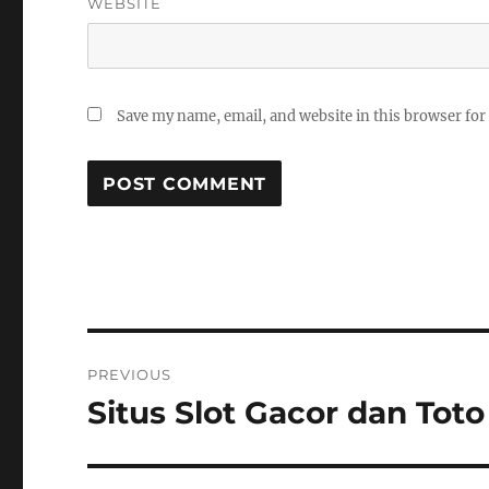
WEBSITE
Save my name, email, and website in this browser for
Post
PREVIOUS
navigation
Situs Slot Gacor dan To
Previous
post: