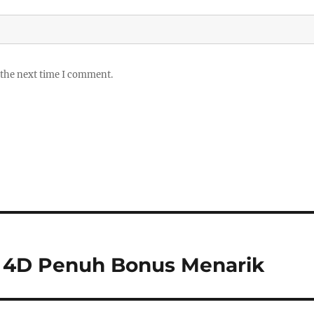
 the next time I comment.
to 4D Penuh Bonus Menarik