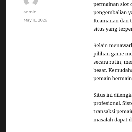
permainan slot o
Author
admin
pengembalian ya
Posted
May 18, 2026
Keamanan dan tr
on
situs yang terpe
Selain menawark
pilihan game men
secara rutin, 
besar. Kemudah
pemain bermain 
Situs ini dilen
profesional. Si
transaksi pemai
masalah dapat di