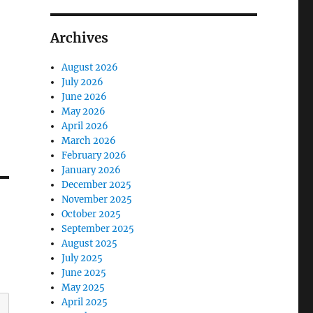
Archives
August 2026
July 2026
June 2026
May 2026
April 2026
March 2026
February 2026
January 2026
December 2025
November 2025
October 2025
September 2025
August 2025
July 2025
June 2025
May 2025
April 2025