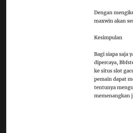
Dengan mengikut
maxwin akan se
Kesimpulan
Bagi siapa saja 
dipercaya, Bbfs
ke situs slot ga
pemain dapat m
tentunya mengu
memenangkan jac