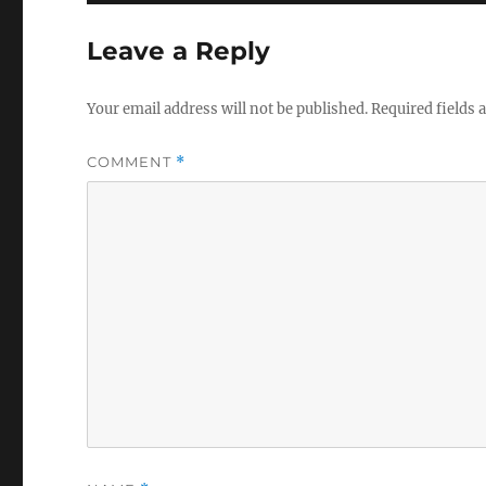
Leave a Reply
Your email address will not be published.
Required fields
COMMENT
*