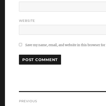
WEBSITE
Save my name, email, and website in this browser for
Post
PREVIOUS