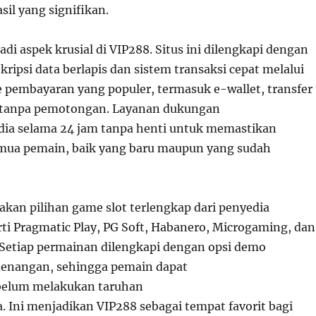
il yang signifikan.
i aspek krusial di VIP288. Situs ini dilengkapi dengan
ripsi data berlapis dan sistem transaksi cepat melalui
 pembayaran yang populer, termasuk e-wallet, transfer
a tanpa pemotongan. Layanan dukungan
dia selama 24 jam tanpa henti untuk memastikan
ua pemain, baik yang baru maupun yang sudah
kan pilihan game slot terlengkap dari penyedia
ti Pragmatic Play, PG Soft, Habanero, Microgaming, dan
 Setiap permainan dilengkapi dengan opsi demo
menangan, sehingga pemain dapat
belum melakukan taruhan
. Ini menjadikan VIP288 sebagai tempat favorit bagi