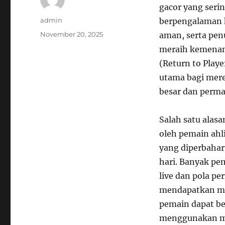
gacor yang serin
Author
admin
berpengalaman 
Posted
November 20, 2025
aman, serta pe
on
meraih kemenang
(Return to Play
utama bagi mere
besar dan perma
Salah satu alas
oleh pemain ahl
yang diperbahar
hari. Banyak pe
live dan pola p
mendapatkan max
pemain dapat be
menggunakan mo