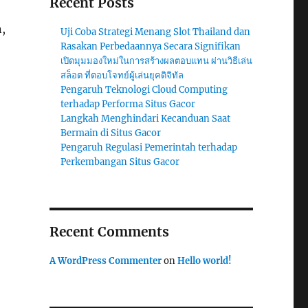
Recent Posts
,
Uji Coba Strategi Menang Slot Thailand dan
Rasakan Perbedaannya Secara Signifikan
เปิดมุมมองใหม่ในการสร้างผลตอบแทน ผ่านวิธีเล่น
สล็อต ที่ตอบโจทย์ผู้เล่นยุคดิจิทัล
Pengaruh Teknologi Cloud Computing
terhadap Performa Situs Gacor
Langkah Menghindari Kecanduan Saat
Bermain di Situs Gacor
Pengaruh Regulasi Pemerintah terhadap
Perkembangan Situs Gacor
Recent Comments
A WordPress Commenter
on
Hello world!