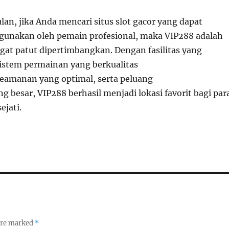
an, jika Anda mencari situs slot gacor yang dapat
igunakan oleh pemain profesional, maka VIP288 adalah
ngat patut dipertimbangkan. Dengan fasilitas yang
istem permainan yang berkualitas
 keamanan yang optimal, serta peluang
 besar, VIP288 berhasil menjadi lokasi favorit bagi par
ejati.
 are marked
*