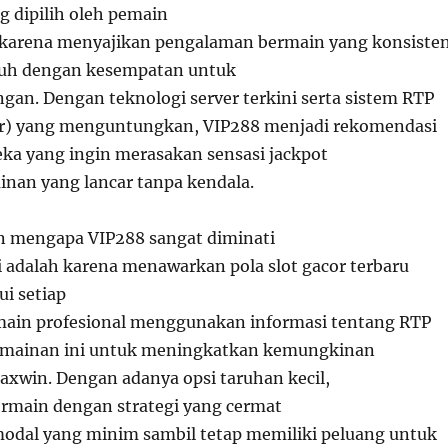
g dipilih oleh pemain
karena menyajikan pengalaman bermain yang konsisten
nuh dengan kesempatan untuk
an. Dengan teknologi server terkini serta sistem RTP
er) yang menguntungkan, VIP288 menjadi rekomendasi
ka yang ingin merasakan sensasi jackpot
inan yang lancar tanpa kendala.
an mengapa VIP288 sangat diminati
i adalah karena menawarkan pola slot gacor terbaru
ui setiap
main profesional menggunakan informasi tentang RTP
ermainan ini untuk meningkatkan kemungkinan
win. Dengan adanya opsi taruhan kecil,
rmain dengan strategi yang cermat
dal yang minim sambil tetap memiliki peluang untuk