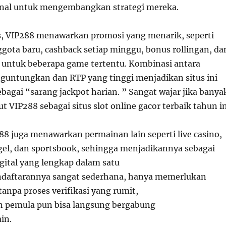
onal untuk mengembangkan strategi mereka.
, VIP288 menawarkan promosi yang menarik, seperti
gota baru, cashback setiap minggu, bonus rollingan, da
s untuk beberapa game tertentu. Kombinasi antara
untungkan dan RTP yang tinggi menjadikan situs ini
ebagai “sarang jackpot harian. ” Sangat wajar jika banya
VIP288 sebagai situs slot online gacor terbaik tahun in
288 juga menawarkan permainan lain seperti live casino,
gel, dan sportsbook, sehingga menjadikannya sebagai
gital yang lengkap dalam satu
ndaftarannya sangat sederhana, hanya memerlukan
tanpa proses verifikasi yang rumit,
n pemula pun bisa langsung bergabung
in.