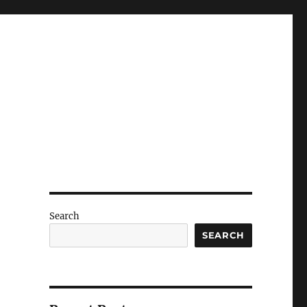
Search
SEARCH