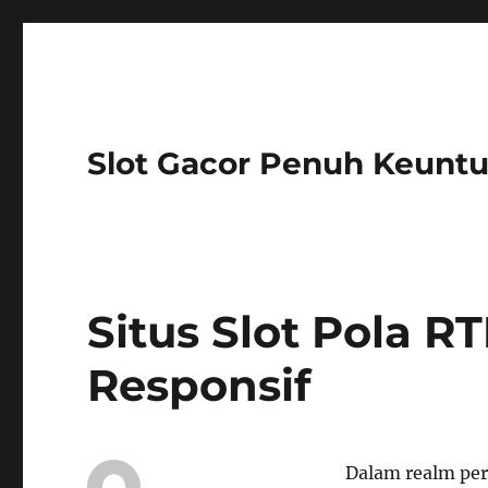
Slot Gacor Penuh Keunt
Situs Slot Pola R
Responsif
Dalam realm per