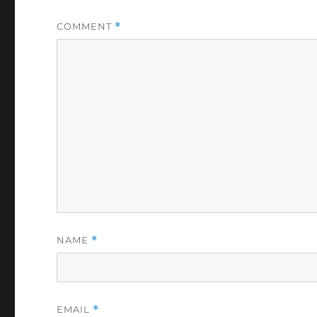
COMMENT
*
NAME
*
EMAIL
*