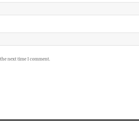
 the next time I comment.