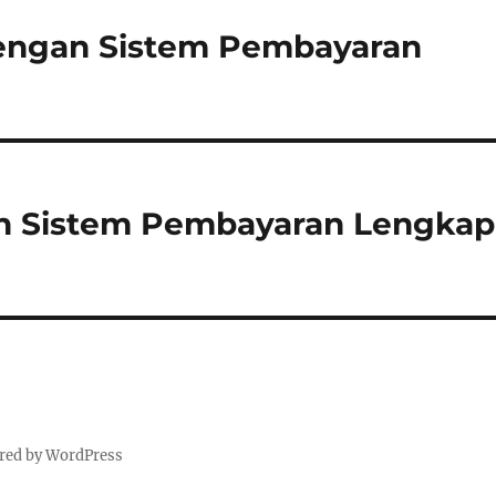
dengan Sistem Pembayaran
an Sistem Pembayaran Lengkap
red by WordPress