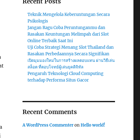
Recent Posts
Teknik Mengelola Keberuntungan Secara
Psikologis
Jangan Ragu Coba Peruntunganmu dan
Rasakan Keuntungan Melimpah dari Slot
Online Terbaik Saat Ini
Uji Coba Strategi Menang Slot Thailand dan
Rasakan Perbedaannya Secara Signifikan
a
เปิดมุมมองใหม่ในการสร้างผลตอบแทน ผ่านวิธีเล่น
at
สล็อต ที่ตอบโจทย์ผู้เล่นยุคดิจิทัล
Pengaruh Teknologi Cloud Computing
terhadap Performa Situs Gacor
Recent Comments
A WordPress Commenter
on
Hello world!
a
i