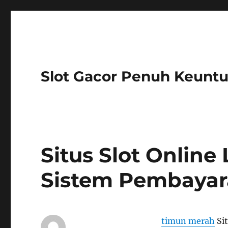
Slot Gacor Penuh Keunt
Situs Slot Onlin
Sistem Pembayara
timun merah
Sit