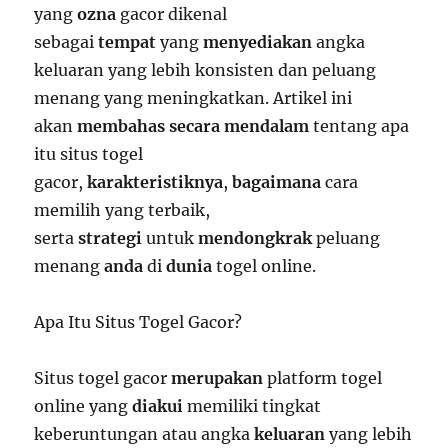
yang
ozna
gacor dikenal
sebagai
tempat
yang
menyediakan
angka
keluaran yang lebih konsisten dan peluang
menang yang meningkatkan. Artikel ini
akan
membahas secara mendalam
tentang apa
itu situs togel
gacor,
karakteristiknya
,
bagaimana
cara
memilih yang terbaik,
serta
strategi
untuk
mendongkrak
peluang
menang
anda
di
dunia
togel online.
Apa Itu Situs Togel Gacor?
Situs togel gacor
merupakan
platform togel
online yang
diakui
memiliki tingkat
keberuntungan atau angka
keluaran
yang lebih