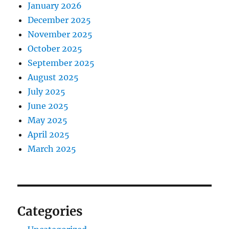
January 2026
December 2025
November 2025
October 2025
September 2025
August 2025
July 2025
June 2025
May 2025
April 2025
March 2025
Categories