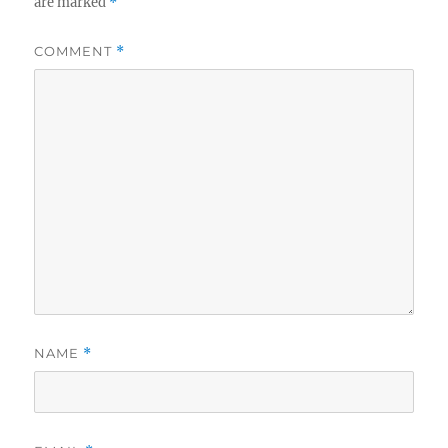
are marked
*
COMMENT
*
NAME
*