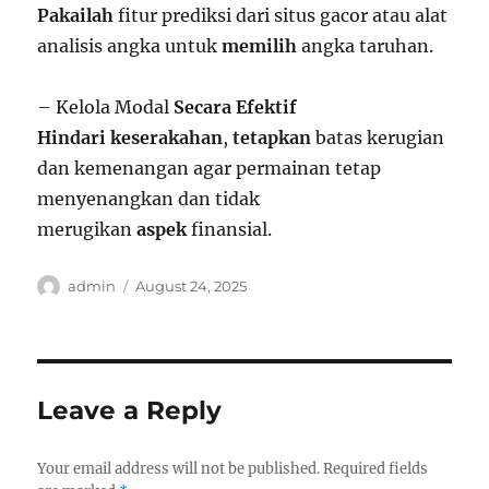
Pakailah
fitur prediksi dari situs gacor atau alat
analisis angka untuk
memilih
angka taruhan.
– Kelola Modal
Secara Efektif
Hindari keserakahan
,
tetapkan
batas kerugian
dan kemenangan agar permainan tetap
menyenangkan dan tidak
merugikan
aspek
finansial.
Author
Posted
admin
August 24, 2025
on
Leave a Reply
Your email address will not be published.
Required fields