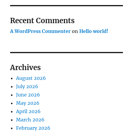
Recent Comments
A WordPress Commenter
on
Hello world!
Archives
August 2026
July 2026
June 2026
May 2026
April 2026
March 2026
February 2026