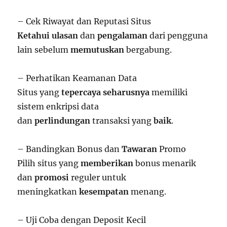
– Cek Riwayat dan Reputasi Situs
Ketahui ulasan
dan
pengalaman
dari pengguna
lain sebelum
memutuskan
bergabung.
– Perhatikan Keamanan Data
Situs yang
tepercaya seharusnya
memiliki
sistem enkripsi data
dan
perlindungan
transaksi yang
baik
.
– Bandingkan Bonus dan
Tawaran
Promo
Pilih situs yang
memberikan
bonus menarik
dan
promosi
reguler untuk
meningkatkan
kesempatan
menang.
– Uji Coba dengan Deposit Kecil