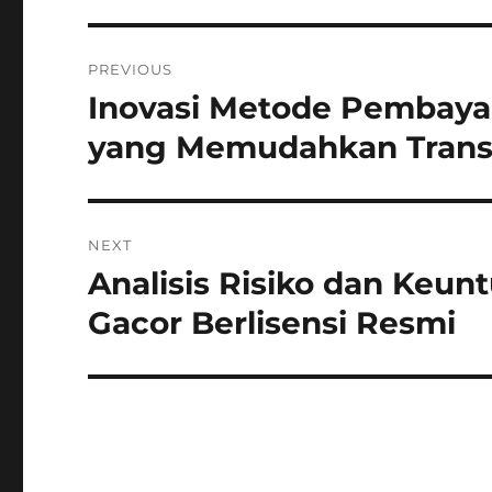
Post
PREVIOUS
navigation
Inovasi Metode Pembayara
Previous
post:
yang Memudahkan Trans
NEXT
Analisis Risiko dan Keun
Next
post:
Gacor Berlisensi Resmi