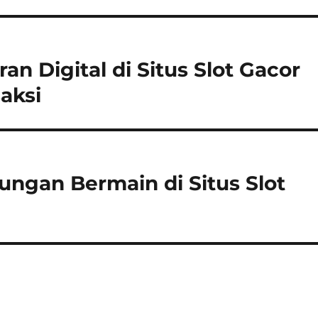
n Digital di Situs Slot Gacor
aksi
tungan Bermain di Situs Slot