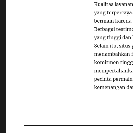
Kualitas layana
yang terpercaya
bermain karena 
Berbagai testim
yang tinggi dan
Selain itu, situ
menambahkan fit
komitmen tinggi
mempertahankan 
pecinta permaina
kemenangan dan