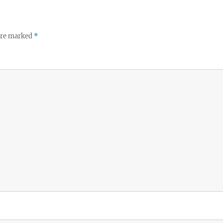
 are marked
*