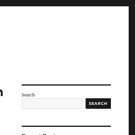
n
Search
SEARCH