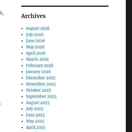
n,
Archives
August 2026
July 2026
June 2026
May 2026
April 2026
March 2026
February 2026
January 2026
December 2025
November 2025
October 2025
September 2025
s
August 2025
July 2025
June 2025
May 2025
April 2025