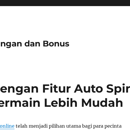
ungan dan Bonus
dengan Fitur Auto Spi
ermain Lebih Mudah
 online
telah menjadi pilihan utama bagi para pecinta