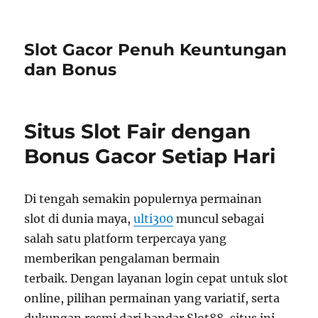
Slot Gacor Penuh Keuntungan
dan Bonus
Situs Slot Fair dengan
Bonus Gacor Setiap Hari
Di tengah semakin populernya permainan
slot di dunia maya,
ulti300
muncul sebagai
salah satu platform terpercaya yang
memberikan pengalaman bermain
terbaik. Dengan layanan login cepat untuk slot
online, pilihan permainan yang variatif, serta