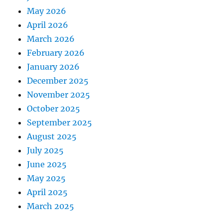
May 2026
April 2026
March 2026
February 2026
January 2026
December 2025
November 2025
October 2025
September 2025
August 2025
July 2025
June 2025
May 2025
April 2025
March 2025