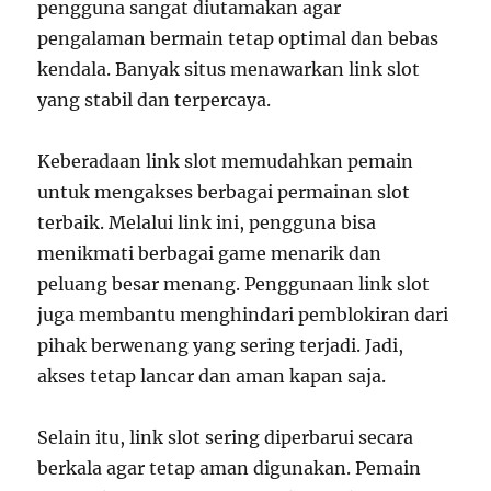
pengguna sangat diutamakan agar
pengalaman bermain tetap optimal dan bebas
kendala. Banyak situs menawarkan link slot
yang stabil dan terpercaya.
Keberadaan link slot memudahkan pemain
untuk mengakses berbagai permainan slot
terbaik. Melalui link ini, pengguna bisa
menikmati berbagai game menarik dan
peluang besar menang. Penggunaan link slot
juga membantu menghindari pemblokiran dari
pihak berwenang yang sering terjadi. Jadi,
akses tetap lancar dan aman kapan saja.
Selain itu, link slot sering diperbarui secara
berkala agar tetap aman digunakan. Pemain