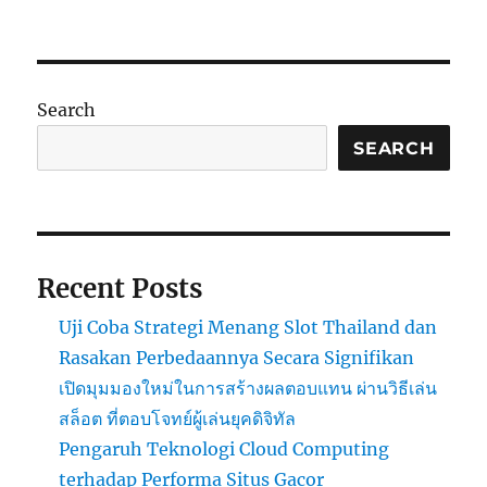
Search
SEARCH
Recent Posts
Uji Coba Strategi Menang Slot Thailand dan
Rasakan Perbedaannya Secara Signifikan
เปิดมุมมองใหม่ในการสร้างผลตอบแทน ผ่านวิธีเล่น
สล็อต ที่ตอบโจทย์ผู้เล่นยุคดิจิทัล
Pengaruh Teknologi Cloud Computing
terhadap Performa Situs Gacor