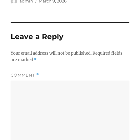
Author
Posted
admin
March 9, 2026
on
Leave a Reply
Your email address will not be published.
Required fields
are marked
*
COMMENT
*