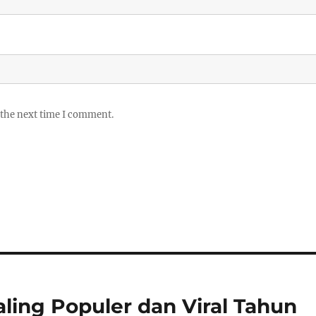
 the next time I comment.
ling Populer dan Viral Tahun