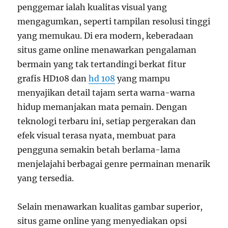
penggemar ialah kualitas visual yang
mengagumkan, seperti tampilan resolusi tinggi
yang memukau. Di era modern, keberadaan
situs game online menawarkan pengalaman
bermain yang tak tertandingi berkat fitur
grafis HD108 dan
hd 108
yang mampu
menyajikan detail tajam serta warna-warna
hidup memanjakan mata pemain. Dengan
teknologi terbaru ini, setiap pergerakan dan
efek visual terasa nyata, membuat para
pengguna semakin betah berlama-lama
menjelajahi berbagai genre permainan menarik
yang tersedia.
Selain menawarkan kualitas gambar superior,
situs game online yang menyediakan opsi