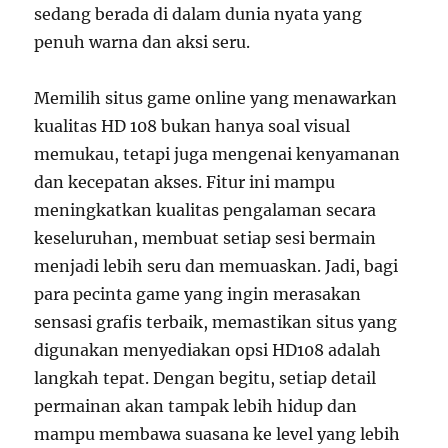
sedang berada di dalam dunia nyata yang
penuh warna dan aksi seru.
Memilih situs game online yang menawarkan
kualitas HD 108 bukan hanya soal visual
memukau, tetapi juga mengenai kenyamanan
dan kecepatan akses. Fitur ini mampu
meningkatkan kualitas pengalaman secara
keseluruhan, membuat setiap sesi bermain
menjadi lebih seru dan memuaskan. Jadi, bagi
para pecinta game yang ingin merasakan
sensasi grafis terbaik, memastikan situs yang
digunakan menyediakan opsi HD108 adalah
langkah tepat. Dengan begitu, setiap detail
permainan akan tampak lebih hidup dan
mampu membawa suasana ke level yang lebih