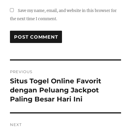
Save my name, email, and website in this browser for
the next time I comment.
Post
PREVIOUS
navigation
Situs Togel Online Favorit
Previous
post:
dengan Peluang Jackpot
Paling Besar Hari Ini
NEXT