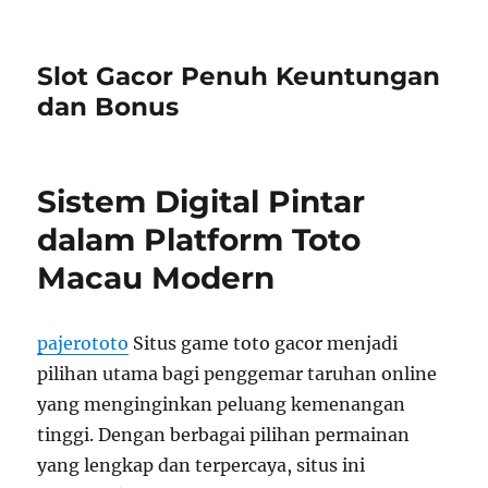
Slot Gacor Penuh Keuntungan
dan Bonus
Sistem Digital Pintar
dalam Platform Toto
Macau Modern
pajerototo
Situs game toto gacor menjadi
pilihan utama bagi penggemar taruhan online
yang menginginkan peluang kemenangan
tinggi. Dengan berbagai pilihan permainan
yang lengkap dan terpercaya, situs ini