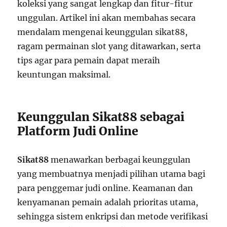
koleksi yang sangat lengkap dan fitur-fitur
unggulan. Artikel ini akan membahas secara
mendalam mengenai keunggulan sikat88,
ragam permainan slot yang ditawarkan, serta
tips agar para pemain dapat meraih
keuntungan maksimal.
Keunggulan Sikat88 sebagai
Platform Judi Online
Sikat88
menawarkan berbagai keunggulan
yang membuatnya menjadi pilihan utama bagi
para penggemar judi online. Keamanan dan
kenyamanan pemain adalah prioritas utama,
sehingga sistem enkripsi dan metode verifikasi