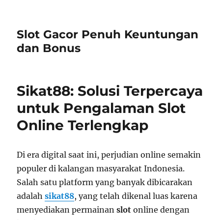
Slot Gacor Penuh Keuntungan
dan Bonus
Sikat88: Solusi Terpercaya
untuk Pengalaman Slot
Online Terlengkap
Di era digital saat ini, perjudian online semakin
populer di kalangan masyarakat Indonesia.
Salah satu platform yang banyak dibicarakan
adalah
sikat88
, yang telah dikenal luas karena
menyediakan permainan
slot
online dengan