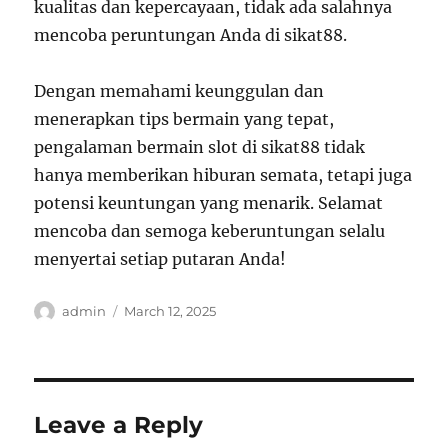
kualitas dan kepercayaan, tidak ada salahnya
mencoba peruntungan Anda di sikat88.
Dengan memahami keunggulan dan
menerapkan tips bermain yang tepat,
pengalaman bermain slot di sikat88 tidak
hanya memberikan hiburan semata, tetapi juga
potensi keuntungan yang menarik. Selamat
mencoba dan semoga keberuntungan selalu
menyertai setiap putaran Anda!
Author
Posted
admin
March 12, 2025
on
Leave a Reply