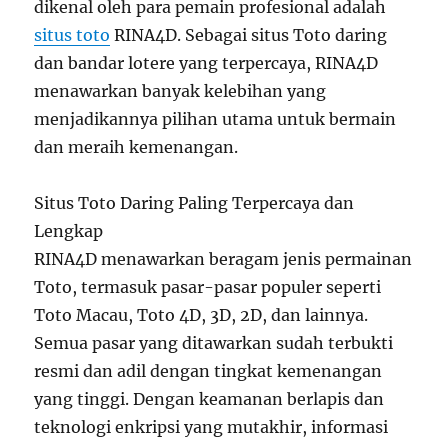
dikenal oleh para pemain profesional adalah
situs toto
RINA4D. Sebagai situs Toto daring
dan bandar lotere yang terpercaya, RINA4D
menawarkan banyak kelebihan yang
menjadikannya pilihan utama untuk bermain
dan meraih kemenangan.
Situs Toto Daring Paling Terpercaya dan
Lengkap
RINA4D menawarkan beragam jenis permainan
Toto, termasuk pasar-pasar populer seperti
Toto Macau, Toto 4D, 3D, 2D, dan lainnya.
Semua pasar yang ditawarkan sudah terbukti
resmi dan adil dengan tingkat kemenangan
yang tinggi. Dengan keamanan berlapis dan
teknologi enkripsi yang mutakhir, informasi