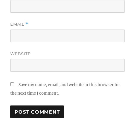
EMAIL
*
WEBSITE
Save my name, email, and website in this browser for
the next time I comment.