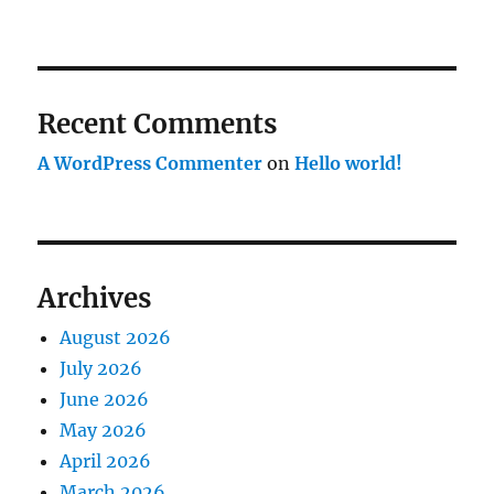
Recent Comments
A WordPress Commenter
on
Hello world!
Archives
August 2026
July 2026
June 2026
May 2026
April 2026
March 2026