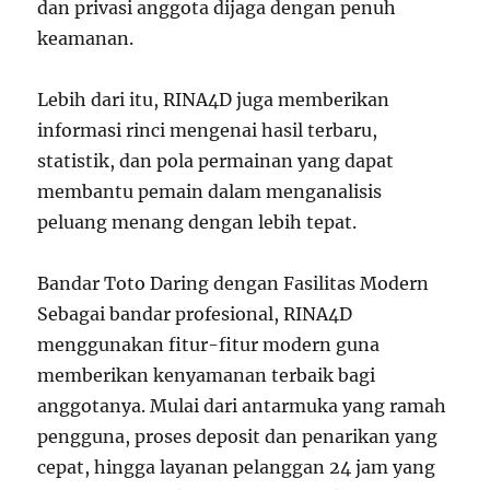
dan privasi anggota dijaga dengan penuh
keamanan.
Lebih dari itu, RINA4D juga memberikan
informasi rinci mengenai hasil terbaru,
statistik, dan pola permainan yang dapat
membantu pemain dalam menganalisis
peluang menang dengan lebih tepat.
Bandar Toto Daring dengan Fasilitas Modern
Sebagai bandar profesional, RINA4D
menggunakan fitur-fitur modern guna
memberikan kenyamanan terbaik bagi
anggotanya. Mulai dari antarmuka yang ramah
pengguna, proses deposit dan penarikan yang
cepat, hingga layanan pelanggan 24 jam yang