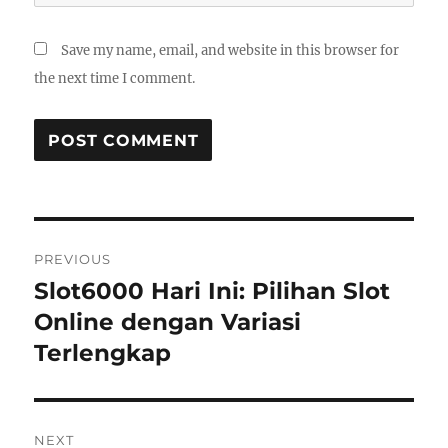
Save my name, email, and website in this browser for
the next time I comment.
Post
PREVIOUS
navigation
Slot6000 Hari Ini: Pilihan Slot
Previous
post:
Online dengan Variasi
Terlengkap
NEXT