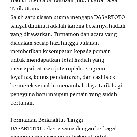
Hadiah Mencapai Ratusan Juta: Faktor Daya
Tarik Utama
Salah satu alasan utama mengapa DASARTOTO
sangat diminati adalah karena besarnya hadiah
yang ditawarkan. Turnamen dan acara yang
diadakan setiap hari hingga bulanan
memberikan kesempatan kepada pemain
untuk mendapatkan total hadiah yang
mencapai ratusan juta rupiah. Program
loyalitas, bonus pendaftaran, dan cashback
bermerek semakin menambah daya tarik bagi
pengguna baru maupun pemain yang sudah
bertahan.
Permainan Berkualitas Tinggi
DASARTOTO bekerja sama dengan berbagai