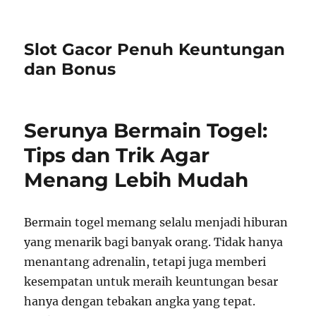
Slot Gacor Penuh Keuntungan
dan Bonus
Serunya Bermain Togel:
Tips dan Trik Agar
Menang Lebih Mudah
Bermain togel memang selalu menjadi hiburan
yang menarik bagi banyak orang. Tidak hanya
menantang adrenalin, tetapi juga memberi
kesempatan untuk meraih keuntungan besar
hanya dengan tebakan angka yang tepat.