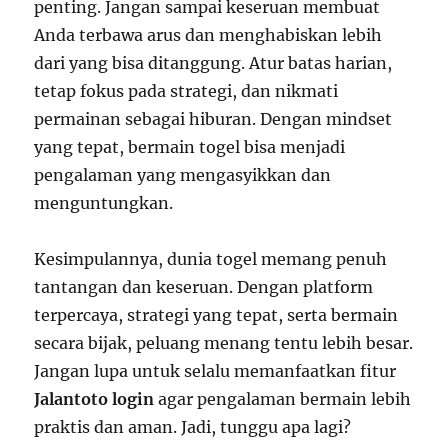
penting. Jangan sampai keseruan membuat
Anda terbawa arus dan menghabiskan lebih
dari yang bisa ditanggung. Atur batas harian,
tetap fokus pada strategi, dan nikmati
permainan sebagai hiburan. Dengan mindset
yang tepat, bermain togel bisa menjadi
pengalaman yang mengasyikkan dan
menguntungkan.
Kesimpulannya, dunia togel memang penuh
tantangan dan keseruan. Dengan platform
terpercaya, strategi yang tepat, serta bermain
secara bijak, peluang menang tentu lebih besar.
Jangan lupa untuk selalu memanfaatkan fitur
Jalantoto login
agar pengalaman bermain lebih
praktis dan aman. Jadi, tunggu apa lagi?