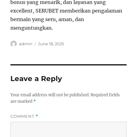
bonus yang menarik, dan layanan yang
excellent, SERUBET memberikan pengalaman
bermain yang seru, aman, dan
menguntungkan.
Author
Posted
admin
June 18, 2025
on
Leave a Reply
Your email address will not be published.
Required fields
are marked
*
COMMENT
*