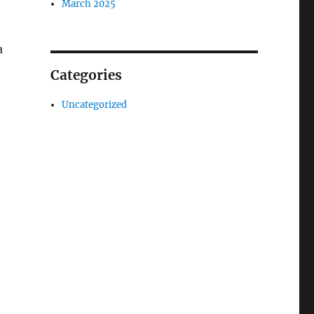
March 2025
a
Categories
Uncategorized