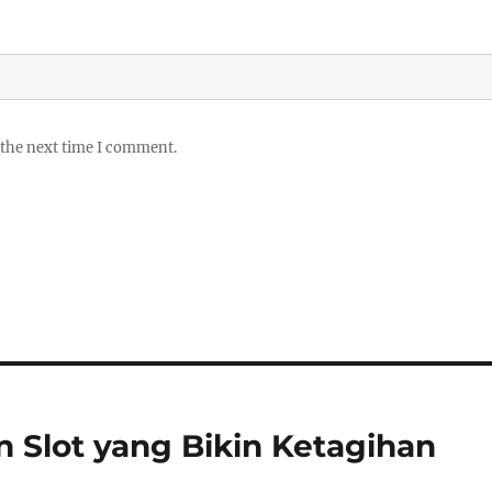
 the next time I comment.
 Slot yang Bikin Ketagihan