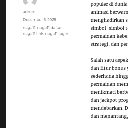
populer di duni
Author
admin
animasi berwarn
Posted
December 5, 2025
menghadirkan se
on
Tags
naga11
,
naga11 daftar
,
simbol-simbol t
naga11 link
,
naga11 login
permainan keber
strategi, dan pe
Salah satu aspe
dan fitur bonus 
sederhana hingg
permainan memil
menikmati berbag
dan jackpot pro
mendebarkan. De
dan menantang,