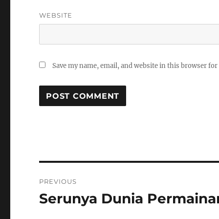
WEBSITE
Save my name, email, and website in this browser for
Post
PREVIOUS
navigation
Serunya Dunia Permainan
Previous
post: