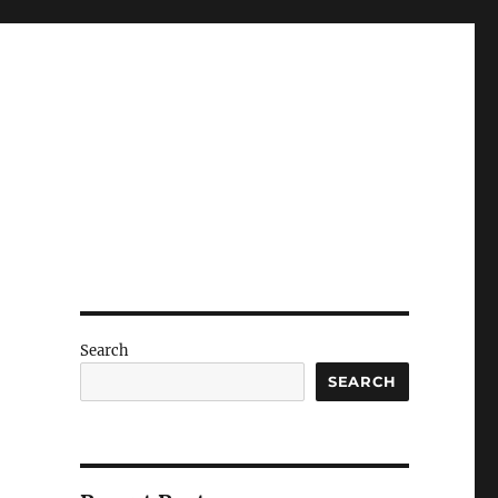
Search
SEARCH