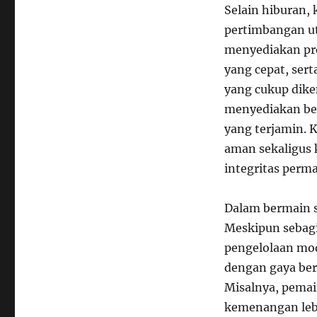
Selain hiburan,
pertimbangan ut
menyediakan pro
yang cepat, sert
yang cukup dike
menyediakan ber
yang terjamin. 
aman sekaligus 
integritas perm
Dalam bermain s
Meskipun sebagi
pengelolaan mod
dengan gaya be
Misalnya, pemai
kemenangan lebi