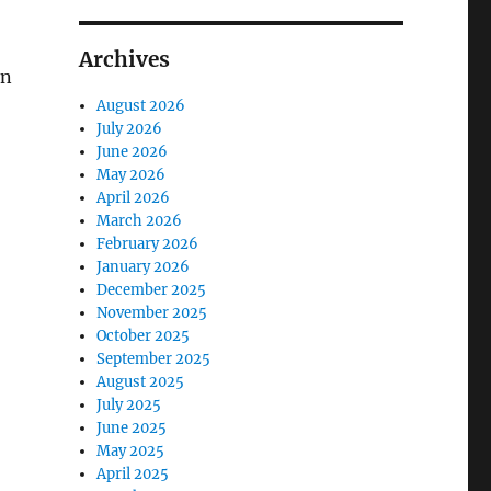
Archives
an
August 2026
July 2026
June 2026
May 2026
April 2026
March 2026
February 2026
January 2026
December 2025
November 2025
October 2025
September 2025
August 2025
July 2025
June 2025
May 2025
April 2025