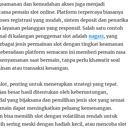
 keamanan dan kemudahan akses juga menjadi
ama pemain slot online. Platform terpercaya biasanya
ses registrasi yang mudah, sistem deposit dan penarik
a layanan pelanggan yang responsif. Salah satu contoh
nal di kalangan penggemar slot adalah
naga11
, yang
bagai jenis permainan slot dengan tingkat keamanan
Keberadaan platform semacam ini memberi pemain rasa
kenyamanan saat bermain, tanpa perlu khawatir soal
ainan atau transaksi keuangan.
lot, penting untuk menerapkan strategi yang tepat.
an besar hasil ditentukan oleh keberuntungan,
al yang bijaksana dan pemilihan jenis slot yang sesuai
rmain dapat meningkatkan peluang kemenangan.
n bisa memilih slot dengan volatilitas rendah untuk
h sering meski dengan hadiah kecil, atau mencoba slot