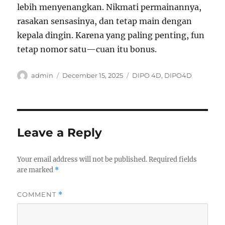
lebih menyenangkan. Nikmati permainannya,
rasakan sensasinya, dan tetap main dengan
kepala dingin. Karena yang paling penting, fun
tetap nomor satu—cuan itu bonus.
Author
Posted
Tags
admin
December 15, 2025
DIPO 4D
,
DIPO4D
on
Leave a Reply
Your email address will not be published.
Required fields
are marked
*
COMMENT
*