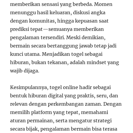
memberikan sensasi yang berbeda. Momen
menunggu hasil keluaran, diskusi angka
dengan komunitas, hingga kepuasan saat
prediksi tepat—semuanya memberikan
pengalaman tersendiri. Meski demikian,
bermain secara bertanggung jawab tetap jadi
kunci utama. Menjadikan togel sebagai
hiburan, bukan tekanan, adalah mindset yang
wajib dijaga.
Kesimpulannya, togel online hadir sebagai
bentuk hiburan digital yang praktis, seru, dan
relevan dengan perkembangan zaman. Dengan
memilih platform yang tepat, memahami
aturan permainan, serta mengatur strategi
secara bijak, pengalaman bermain bisa terasa