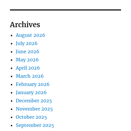
Archives
August 2026
July 2026
June 2026
May 2026
April 2026
March 2026
February 2026
January 2026
December 2025
November 2025
October 2025
September 2025