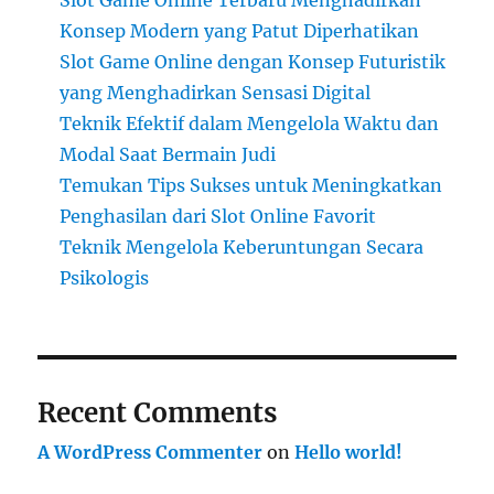
Slot Game Online Terbaru Menghadirkan
Konsep Modern yang Patut Diperhatikan
Slot Game Online dengan Konsep Futuristik
yang Menghadirkan Sensasi Digital
Teknik Efektif dalam Mengelola Waktu dan
Modal Saat Bermain Judi
Temukan Tips Sukses untuk Meningkatkan
Penghasilan dari Slot Online Favorit
Teknik Mengelola Keberuntungan Secara
Psikologis
Recent Comments
A WordPress Commenter
on
Hello world!