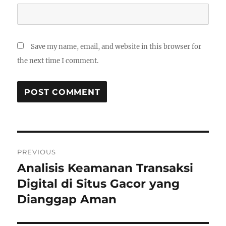
Save my name, email, and website in this browser for
the next time I comment.
Post
PREVIOUS
navigation
Analisis Keamanan Transaksi
Previous
post:
Digital di Situs Gacor yang
Dianggap Aman