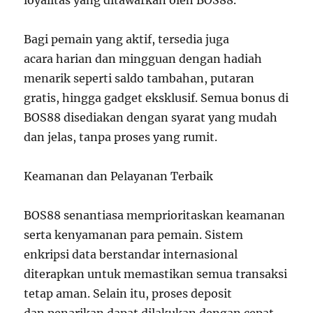
loyalitas yang ditawarkan oleh BOS88.
Bagi pemain yang aktif, tersedia juga
acara harian dan mingguan dengan hadiah
menarik seperti saldo tambahan, putaran
gratis, hingga gadget eksklusif. Semua bonus di
BOS88 disediakan dengan syarat yang mudah
dan jelas, tanpa proses yang rumit.
Keamanan dan Pelayanan Terbaik
BOS88 senantiasa memprioritaskan keamanan
serta kenyamanan para pemain. Sistem
enkripsi data berstandar internasional
diterapkan untuk memastikan semua transaksi
tetap aman. Selain itu, proses deposit