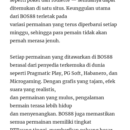
seperti poker dan roulette — semuanya dapat
ditemukan di satu situs. Keunggulan utama
dari BOS88 terletak pada
variasi permainan yang terus diperbarui setiap
minggu, sehingga para pemain tidak akan
pernah merasa jenuh.
Setiap permainan yang ditawarkan di BOS88
berasal dari penyedia terkemuka di dunia
seperti Pragmatic Play, PG Soft, Habanero, dan
Microgaming. Dengan grafis yang tajam, efek
suara yang realistis,
dan permainan yang mulus, pengalaman
bermain terasa lebih hidup
dan menyenangkan. BOS88 juga memastikan
semua permainan memiliki tingkat