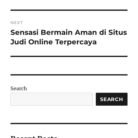
NEXT
Sensasi Bermain Aman di Situs
Next
post:
Judi Online Terpercaya
Search
SEARCH