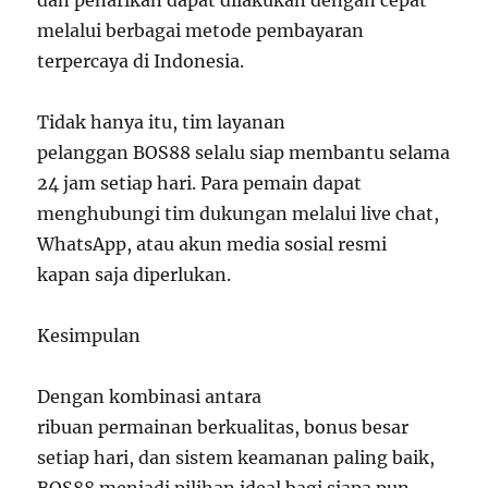
dan penarikan dapat dilakukan dengan cepat
melalui berbagai metode pembayaran
terpercaya di Indonesia.
Tidak hanya itu, tim layanan
pelanggan BOS88 selalu siap membantu selama
24 jam setiap hari. Para pemain dapat
menghubungi tim dukungan melalui live chat,
WhatsApp, atau akun media sosial resmi
kapan saja diperlukan.
Kesimpulan
Dengan kombinasi antara
ribuan permainan berkualitas, bonus besar
setiap hari, dan sistem keamanan paling baik,