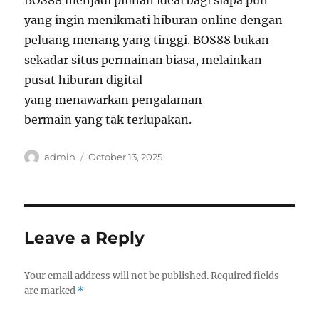
BOS88 menjadi pilihan ideal bagi siapa pun
yang ingin menikmati hiburan online dengan
peluang menang yang tinggi. BOS88 bukan
sekadar situs permainan biasa, melainkan
pusat hiburan digital
yang menawarkan pengalaman
bermain yang tak terlupakan.
Author
Posted
admin
October 13, 2025
on
Leave a Reply
Your email address will not be published.
Required fields
are marked
*