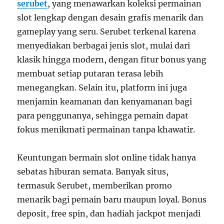
serubet
, yang menawarkan koleksi permainan
slot lengkap dengan desain grafis menarik dan
gameplay yang seru. Serubet terkenal karena
menyediakan berbagai jenis slot, mulai dari
klasik hingga modern, dengan fitur bonus yang
membuat setiap putaran terasa lebih
menegangkan. Selain itu, platform ini juga
menjamin keamanan dan kenyamanan bagi
para penggunanya, sehingga pemain dapat
fokus menikmati permainan tanpa khawatir.
Keuntungan bermain slot online tidak hanya
sebatas hiburan semata. Banyak situs,
termasuk Serubet, memberikan promo
menarik bagi pemain baru maupun loyal. Bonus
deposit, free spin, dan hadiah jackpot menjadi