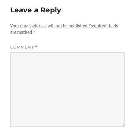
Leave a Reply
Your email address will not be published.
Required fields
are marked
*
COMMENT
*