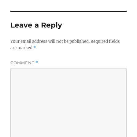
Leave a Reply
Your email address will not be published.
Required fields
are marked
*
COMMENT
*