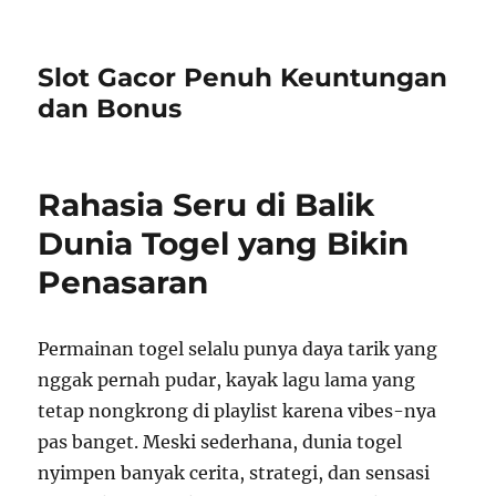
Slot Gacor Penuh Keuntungan
dan Bonus
Rahasia Seru di Balik
Dunia Togel yang Bikin
Penasaran
Permainan togel selalu punya daya tarik yang
nggak pernah pudar, kayak lagu lama yang
tetap nongkrong di playlist karena vibes-nya
pas banget. Meski sederhana, dunia togel
nyimpen banyak cerita, strategi, dan sensasi