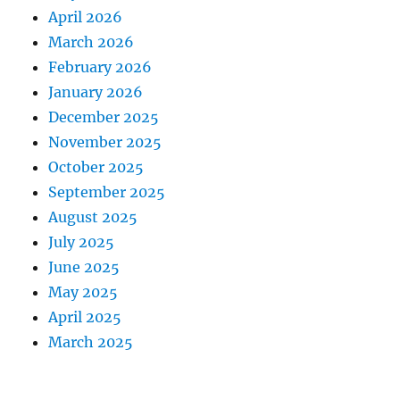
April 2026
March 2026
February 2026
January 2026
December 2025
November 2025
October 2025
September 2025
August 2025
July 2025
June 2025
May 2025
April 2025
March 2025