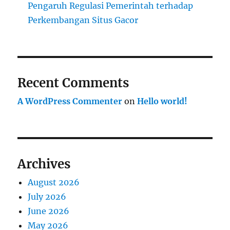
Pengaruh Regulasi Pemerintah terhadap
Perkembangan Situs Gacor
Recent Comments
A WordPress Commenter
on
Hello world!
Archives
August 2026
July 2026
June 2026
May 2026