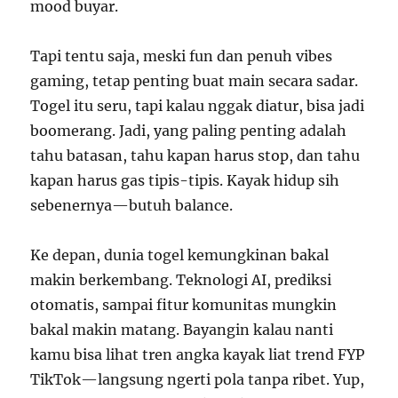
mood buyar.
Tapi tentu saja, meski fun dan penuh vibes
gaming, tetap penting buat main secara sadar.
Togel itu seru, tapi kalau nggak diatur, bisa jadi
boomerang. Jadi, yang paling penting adalah
tahu batasan, tahu kapan harus stop, dan tahu
kapan harus gas tipis-tipis. Kayak hidup sih
sebenernya—butuh balance.
Ke depan, dunia togel kemungkinan bakal
makin berkembang. Teknologi AI, prediksi
otomatis, sampai fitur komunitas mungkin
bakal makin matang. Bayangin kalau nanti
kamu bisa lihat tren angka kayak liat trend FYP
TikTok—langsung ngerti pola tanpa ribet. Yup,