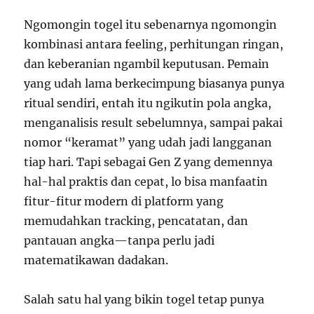
Ngomongin togel itu sebenarnya ngomongin
kombinasi antara feeling, perhitungan ringan,
dan keberanian ngambil keputusan. Pemain
yang udah lama berkecimpung biasanya punya
ritual sendiri, entah itu ngikutin pola angka,
menganalisis result sebelumnya, sampai pakai
nomor “keramat” yang udah jadi langganan
tiap hari. Tapi sebagai Gen Z yang demennya
hal-hal praktis dan cepat, lo bisa manfaatin
fitur-fitur modern di platform yang
memudahkan tracking, pencatatan, dan
pantauan angka—tanpa perlu jadi
matematikawan dadakan.
Salah satu hal yang bikin togel tetap punya