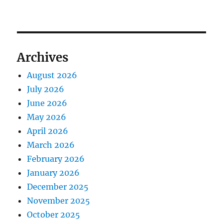
Archives
August 2026
July 2026
June 2026
May 2026
April 2026
March 2026
February 2026
January 2026
December 2025
November 2025
October 2025