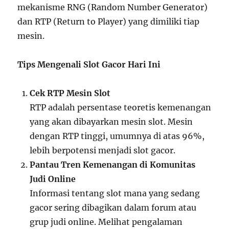
mekanisme RNG (Random Number Generator)
dan RTP (Return to Player) yang dimiliki tiap
mesin.
Tips Mengenali Slot Gacor Hari Ini
Cek RTP Mesin Slot
RTP adalah persentase teoretis kemenangan
yang akan dibayarkan mesin slot. Mesin
dengan RTP tinggi, umumnya di atas 96%,
lebih berpotensi menjadi slot gacor.
Pantau Tren Kemenangan di Komunitas
Judi Online
Informasi tentang slot mana yang sedang
gacor sering dibagikan dalam forum atau
grup judi online. Melihat pengalaman