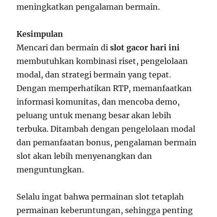
meningkatkan pengalaman bermain.
Kesimpulan
Mencari dan bermain di
slot gacor hari ini
membutuhkan kombinasi riset, pengelolaan
modal, dan strategi bermain yang tepat.
Dengan memperhatikan RTP, memanfaatkan
informasi komunitas, dan mencoba demo,
peluang untuk menang besar akan lebih
terbuka. Ditambah dengan pengelolaan modal
dan pemanfaatan bonus, pengalaman bermain
slot akan lebih menyenangkan dan
menguntungkan.
Selalu ingat bahwa permainan slot tetaplah
permainan keberuntungan, sehingga penting