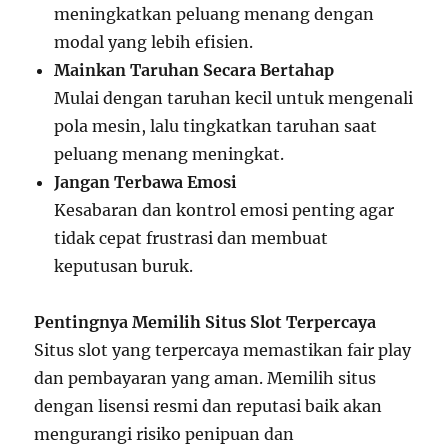
meningkatkan peluang menang dengan
modal yang lebih efisien.
Mainkan Taruhan Secara Bertahap
Mulai dengan taruhan kecil untuk mengenali
pola mesin, lalu tingkatkan taruhan saat
peluang menang meningkat.
Jangan Terbawa Emosi
Kesabaran dan kontrol emosi penting agar
tidak cepat frustrasi dan membuat
keputusan buruk.
Pentingnya Memilih Situs Slot Terpercaya
Situs slot yang terpercaya memastikan fair play
dan pembayaran yang aman. Memilih situs
dengan lisensi resmi dan reputasi baik akan
mengurangi risiko penipuan dan