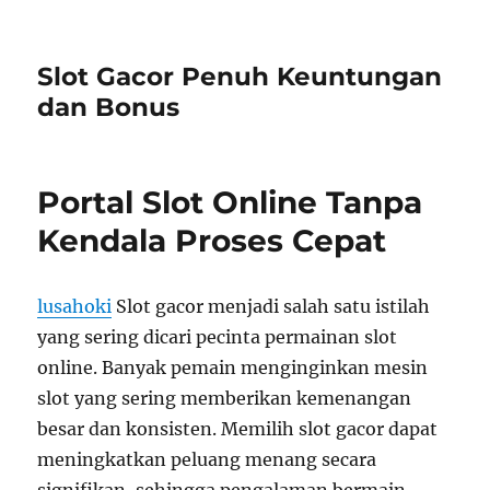
Slot Gacor Penuh Keuntungan
dan Bonus
Portal Slot Online Tanpa
Kendala Proses Cepat
lusahoki
Slot gacor menjadi salah satu istilah
yang sering dicari pecinta permainan slot
online. Banyak pemain menginginkan mesin
slot yang sering memberikan kemenangan
besar dan konsisten. Memilih slot gacor dapat
meningkatkan peluang menang secara