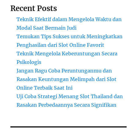
Recent Posts
Teknik Efektif dalam Mengelola Waktu dan
Modal Saat Bermain Judi
Temukan Tips Sukses untuk Meningkatkan
Penghasilan dari Slot Online Favorit
Teknik Mengelola Keberuntungan Secara
Psikologis
Jangan Ragu Coba Peruntunganmu dan
Rasakan Keuntungan Melimpah dari Slot
Online Terbaik Saat Ini
Uji Coba Strategi Menang Slot Thailand dan
Rasakan Perbedaannya Secara Signifikan