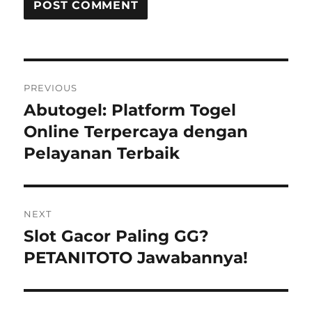
Post
PREVIOUS
navigation
Abutogel: Platform Togel
Previous
post:
Online Terpercaya dengan
Pelayanan Terbaik
NEXT
Slot Gacor Paling GG?
Next
post:
PETANITOTO Jawabannya!