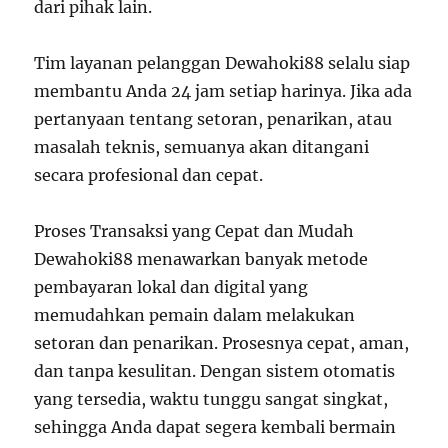
dari pihak lain.
Tim layanan pelanggan Dewahoki88 selalu siap
membantu Anda 24 jam setiap harinya. Jika ada
pertanyaan tentang setoran, penarikan, atau
masalah teknis, semuanya akan ditangani
secara profesional dan cepat.
Proses Transaksi yang Cepat dan Mudah
Dewahoki88 menawarkan banyak metode
pembayaran lokal dan digital yang
memudahkan pemain dalam melakukan
setoran dan penarikan. Prosesnya cepat, aman,
dan tanpa kesulitan. Dengan sistem otomatis
yang tersedia, waktu tunggu sangat singkat,
sehingga Anda dapat segera kembali bermain