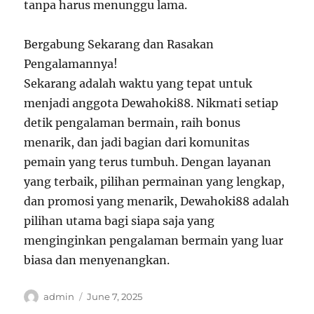
tanpa harus menunggu lama.
Bergabung Sekarang dan Rasakan
Pengalamannya!
Sekarang adalah waktu yang tepat untuk
menjadi anggota Dewahoki88. Nikmati setiap
detik pengalaman bermain, raih bonus
menarik, dan jadi bagian dari komunitas
pemain yang terus tumbuh. Dengan layanan
yang terbaik, pilihan permainan yang lengkap,
dan promosi yang menarik, Dewahoki88 adalah
pilihan utama bagi siapa saja yang
menginginkan pengalaman bermain yang luar
biasa dan menyenangkan.
Author
Posted
admin
June 7, 2025
on