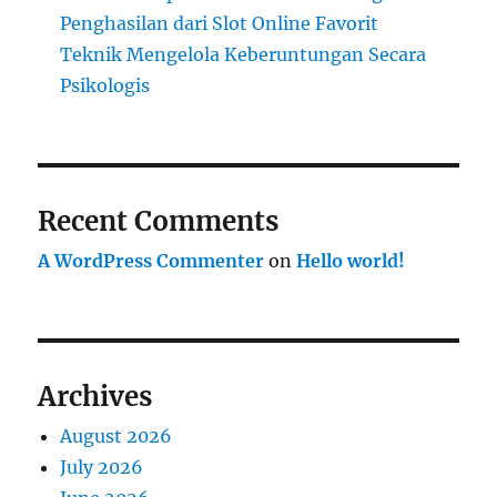
Penghasilan dari Slot Online Favorit
Teknik Mengelola Keberuntungan Secara
Psikologis
Recent Comments
A WordPress Commenter
on
Hello world!
Archives
August 2026
July 2026