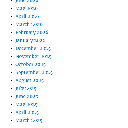
June 2026
May 2026
April 2026
March 2026
February 2026
January 2026
December 2025
November 2025
October 2025
September 2025
August 2025
July 2025
June 2025
May 2025
April 2025
March 2025