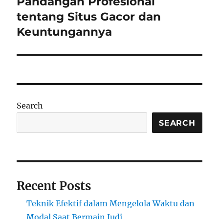
Pandangan Profesional
Next
post:
tentang Situs Gacor dan
Keuntungannya
Search
SEARCH
Recent Posts
Teknik Efektif dalam Mengelola Waktu dan
Modal Saat Bermain Judi