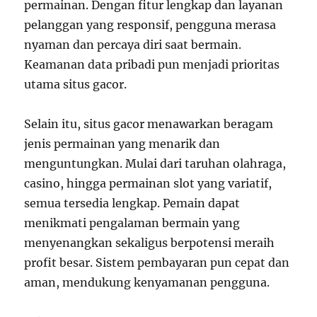
permainan. Dengan fitur lengkap dan layanan
pelanggan yang responsif, pengguna merasa
nyaman dan percaya diri saat bermain.
Keamanan data pribadi pun menjadi prioritas
utama situs gacor.
Selain itu, situs gacor menawarkan beragam
jenis permainan yang menarik dan
menguntungkan. Mulai dari taruhan olahraga,
casino, hingga permainan slot yang variatif,
semua tersedia lengkap. Pemain dapat
menikmati pengalaman bermain yang
menyenangkan sekaligus berpotensi meraih
profit besar. Sistem pembayaran pun cepat dan
aman, mendukung kenyamanan pengguna.