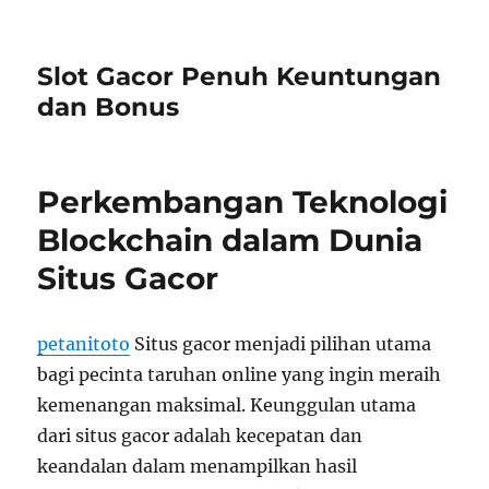
Slot Gacor Penuh Keuntungan
dan Bonus
Perkembangan Teknologi
Blockchain dalam Dunia
Situs Gacor
petanitoto
Situs gacor menjadi pilihan utama
bagi pecinta taruhan online yang ingin meraih
kemenangan maksimal. Keunggulan utama
dari situs gacor adalah kecepatan dan
keandalan dalam menampilkan hasil