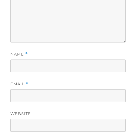
NAME
*
EMAIL
*
WEBSITE