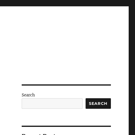
Search
SEARCH