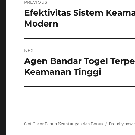
PREVIOUS
navigation
Efektivitas Sistem Keama
Previous
post:
Modern
NEXT
Agen Bandar Togel Terp
Next
post:
Keamanan Tinggi
Slot Gacor Penuh Keuntungan dan Bonus
Proudly powe