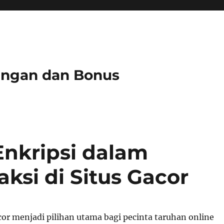
ungan dan Bonus
Enkripsi dalam
ksi di Situs Gacor
cor menjadi pilihan utama bagi pecinta taruhan online