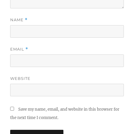
NAME
*
EMAIL
*
WEBSITE
Save my name, email, and website in this browser for
the next time I comment.