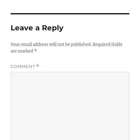
Leave a Reply
Your email address will not be published.
Required fields
are marked
*
COMMENT
*