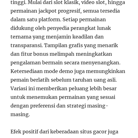
tinggi. Mulai dari slot klasik, video slot, hingga
permainan jackpot progresif, semua tersedia
dalam satu platform. Setiap permainan
didukung oleh penyedia perangkat lunak
ternama yang menjamin keadilan dan
transparansi. Tampilan grafis yang menarik
dan fitur bonus melimpah meningkatkan
pengalaman bermain secara menyenangkan.
Ketersediaan mode demo juga memungkinkan
pemain berlatih sebelum taruhan uang asli.
Variasi ini memberikan peluang lebih besar
untuk menemukan permainan yang sesuai
dengan preferensi dan strategi masing-
masing.
Efek positif dari keberadaan situs gacor juga