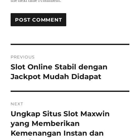
the next time I comment.
Post
PREVIOUS
navigation
Slot Online Stabil dengan
Previous
post:
Jackpot Mudah Didapat
NEXT
Ungkap Situs Slot Maxwin
Next
post:
yang Memberikan
Kemenangan Instan dan