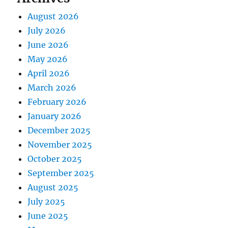
August 2026
July 2026
June 2026
May 2026
April 2026
March 2026
February 2026
January 2026
December 2025
November 2025
October 2025
September 2025
August 2025
July 2025
June 2025