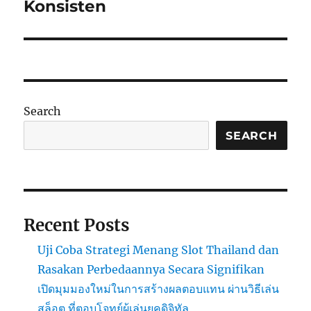
Konsisten
Search
SEARCH
Recent Posts
Uji Coba Strategi Menang Slot Thailand dan
Rasakan Perbedaannya Secara Signifikan
เปิดมุมมองใหม่ในการสร้างผลตอบแทน ผ่านวิธีเล่น
สล็อต ที่ตอบโจทย์ผู้เล่นยุคดิจิทัล