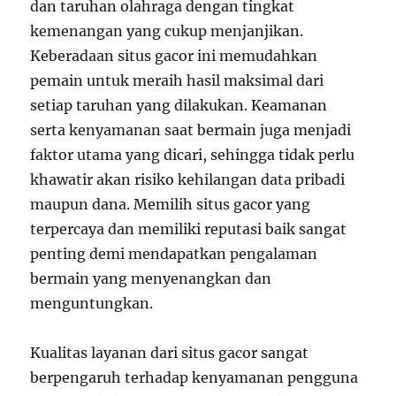
dan taruhan olahraga dengan tingkat
kemenangan yang cukup menjanjikan.
Keberadaan situs gacor ini memudahkan
pemain untuk meraih hasil maksimal dari
setiap taruhan yang dilakukan. Keamanan
serta kenyamanan saat bermain juga menjadi
faktor utama yang dicari, sehingga tidak perlu
khawatir akan risiko kehilangan data pribadi
maupun dana. Memilih situs gacor yang
terpercaya dan memiliki reputasi baik sangat
penting demi mendapatkan pengalaman
bermain yang menyenangkan dan
menguntungkan.
Kualitas layanan dari situs gacor sangat
berpengaruh terhadap kenyamanan pengguna