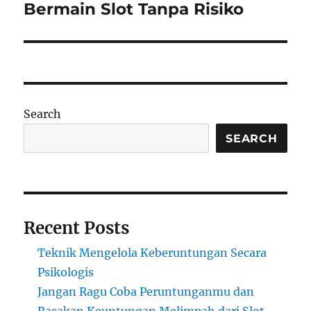
Bermain Slot Tanpa Risiko
Search
SEARCH
Recent Posts
Teknik Mengelola Keberuntungan Secara
Psikologis
Jangan Ragu Coba Peruntunganmu dan