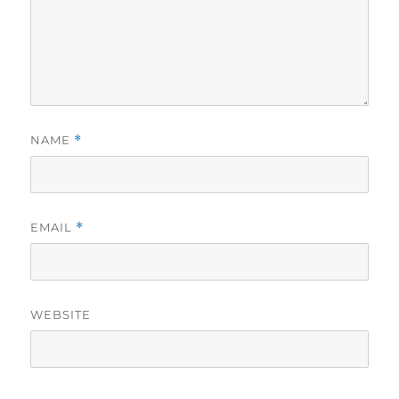
NAME
*
EMAIL
*
WEBSITE