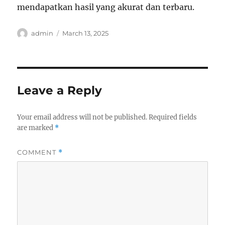
mendapatkan hasil yang akurat dan terbaru.
Author
Posted
admin
March 13, 2025
on
Leave a Reply
Your email address will not be published.
Required fields
are marked
*
COMMENT
*