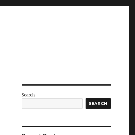
Search
SEARCH