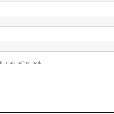
 the next time I comment.