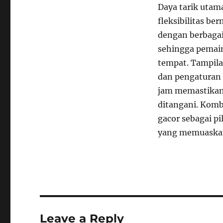
Daya tarik utam
fleksibilitas be
dengan berbagai 
sehingga pemain
tempat. Tampil
dan pengaturan 
jam memastikan 
ditangani. Komb
gacor sebagai p
yang memuaska
Leave a Reply