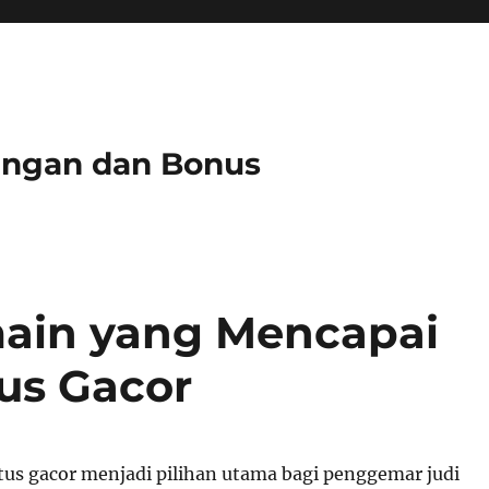
ungan dan Bonus
ain yang Mencapai
itus Gacor
tus gacor menjadi pilihan utama bagi penggemar judi