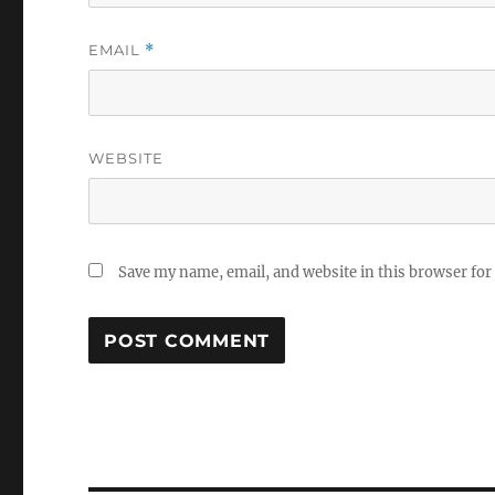
EMAIL
*
WEBSITE
Save my name, email, and website in this browser for