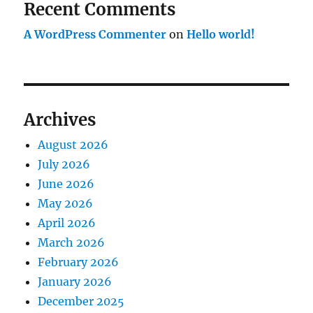
Recent Comments
A WordPress Commenter
on
Hello world!
Archives
August 2026
July 2026
June 2026
May 2026
April 2026
March 2026
February 2026
January 2026
December 2025