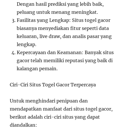
Dengan hasil prediksi yang lebih baik,
peluang untuk menang meningkat.
Fasilitas yang Lengkap: Situs togel gacor
biasanya menyediakan fitur seperti data
keluaran, live draw, dan analis pasar yang
lengkap.
Kepercayaan dan Keamanan: Banyak situs
gacor telah memiliki reputasi yang baik di
kalangan pemain.
Ciri-Ciri Situs Togel Gacor Terpercaya
Untuk menghindari penipuan dan
mendapatkan manfaat dari situs togel gacor,
berikut adalah ciri-ciri situs yang dapat
diandalkan: