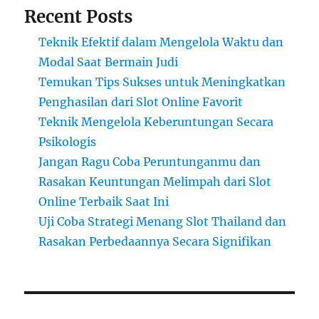
Recent Posts
Teknik Efektif dalam Mengelola Waktu dan
Modal Saat Bermain Judi
Temukan Tips Sukses untuk Meningkatkan
Penghasilan dari Slot Online Favorit
Teknik Mengelola Keberuntungan Secara
Psikologis
Jangan Ragu Coba Peruntunganmu dan
Rasakan Keuntungan Melimpah dari Slot
Online Terbaik Saat Ini
Uji Coba Strategi Menang Slot Thailand dan
Rasakan Perbedaannya Secara Signifikan