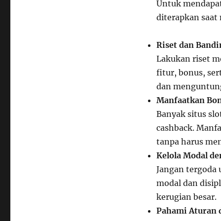
Untuk mendapatk
diterapkan saat 
Riset dan Band
Lakukan riset m
fitur, bonus, se
dan menguntun
Manfaatkan Bon
Banyak situs sl
cashback. Manf
tanpa harus men
Kelola Modal de
Jangan tergoda 
modal dan disip
kerugian besar.
Pahami Aturan 