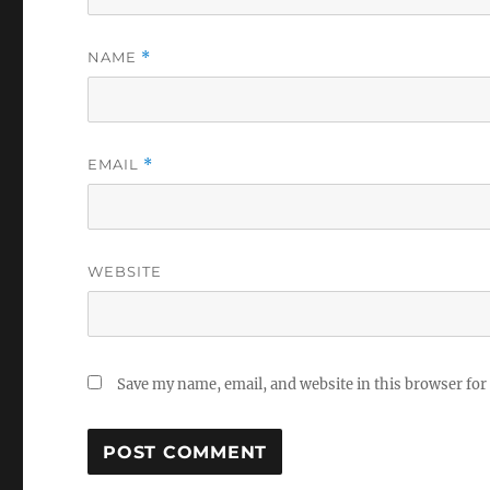
NAME
*
EMAIL
*
WEBSITE
Save my name, email, and website in this browser for