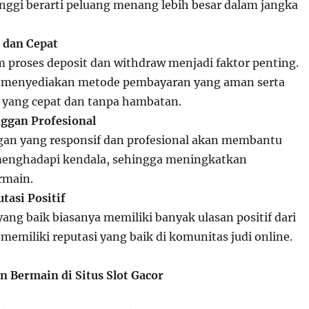
inggi berarti peluang menang lebih besar dalam jangka
 dan Cepat
proses deposit dan withdraw menjadi faktor penting.
ya menyediakan metode pembayaran yang aman serta
i yang cepat dan tanpa hambatan.
ggan Profesional
an yang responsif dan profesional akan membantu
menghadapi kendala, sehingga meningkatkan
rmain.
tasi Positif
 yang baik biasanya memiliki banyak ulasan positif dari
memiliki reputasi yang baik di komunitas judi online.
n Bermain di Situs Slot Gacor