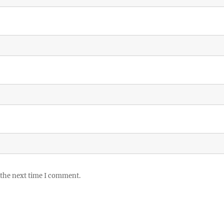
 the next time I comment.