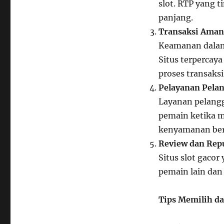
slot. RTP yang t
panjang.
Transaksi Aman
Keamanan dalam 
Situs terperca
proses transaks
Pelayanan Pelan
Layanan pelangg
pemain ketika 
kenyamanan be
Review dan Repu
Situs slot gacor
pemain lain dan 
Tips Memilih da