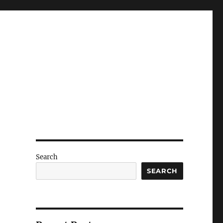
Search
SEARCH