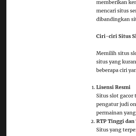
memberikan kem
mencari situs s
dibandingkan sit
Ciri-ciri Situs 
Memilih situs s
situs yang kura
beberapa ciri ya
Lisensi Resmi
Situs slot gacor
pengatur judi on
permainan yang 
RTP Tinggi dan
Situs yang terp