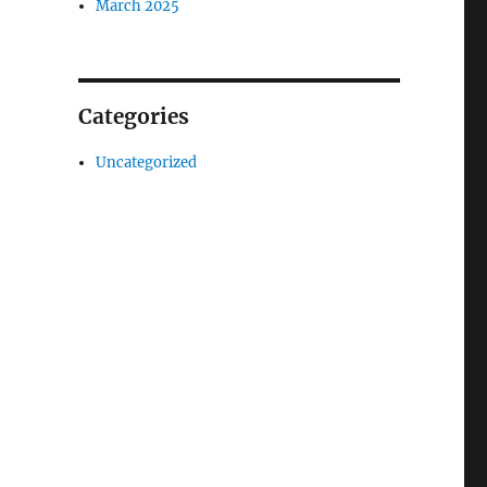
March 2025
Categories
Uncategorized