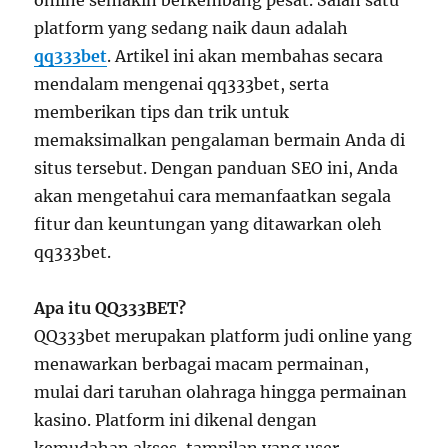
online semakin berkembang pesat. Salah satu
platform yang sedang naik daun adalah
qq333bet
. Artikel ini akan membahas secara
mendalam mengenai qq333bet, serta
memberikan tips dan trik untuk
memaksimalkan pengalaman bermain Anda di
situs tersebut. Dengan panduan SEO ini, Anda
akan mengetahui cara memanfaatkan segala
fitur dan keuntungan yang ditawarkan oleh
qq333bet.
Apa itu QQ333BET?
QQ333bet merupakan platform judi online yang
menawarkan berbagai macam permainan,
mulai dari taruhan olahraga hingga permainan
kasino. Platform ini dikenal dengan