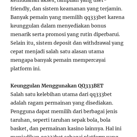
kemudahan akses, tampilan yang user-
friendly, dan sistem keamanan yang terjamin.
Banyak pemain yang memilih qq333bet karena
keunggulan dalam menyediakan bonus
menarik serta promosi yang rutin diperbarui.
Selain itu, sistem deposit dan withdrawal yang
cepat menjadi salah satu alasan utama
mengapa banyak pemain mempercayai
platform ini.
Keunggulan Menggunakan QQ333BET
Salah satu kelebihan utama dari qq333bet
adalah ragam permainan yang disediakan.
Pengguna dapat memilih dari berbagai jenis
taruhan, seperti taruhan sepak bola, bola
basket, dan permainan kasino lainnya. Hal ini