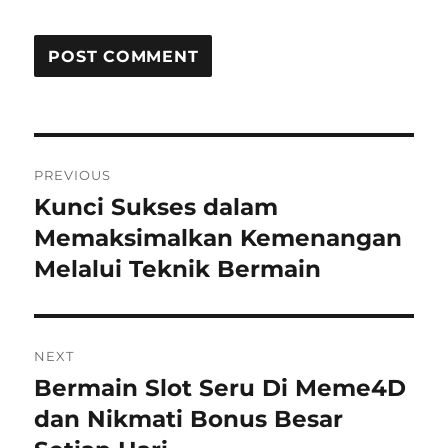
Post
PREVIOUS
navigation
Kunci Sukses dalam
Previous
post:
Memaksimalkan Kemenangan
Melalui Teknik Bermain
NEXT
Bermain Slot Seru Di Meme4D
Next
post:
dan Nikmati Bonus Besar