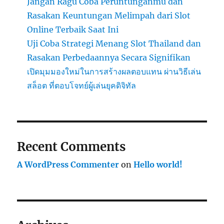
Jangan Ragu Coba Peruntunganmu dan
Rasakan Keuntungan Melimpah dari Slot
Online Terbaik Saat Ini
Uji Coba Strategi Menang Slot Thailand dan
Rasakan Perbedaannya Secara Signifikan
เปิดมุมมองใหม่ในการสร้างผลตอบแทน ผ่านวิธีเล่น
สล็อต ที่ตอบโจทย์ผู้เล่นยุคดิจิทัล
Recent Comments
A WordPress Commenter
on
Hello world!