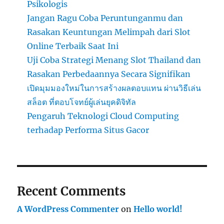
Psikologis
Jangan Ragu Coba Peruntunganmu dan
Rasakan Keuntungan Melimpah dari Slot
Online Terbaik Saat Ini
Uji Coba Strategi Menang Slot Thailand dan
Rasakan Perbedaannya Secara Signifikan
เปิดมุมมองใหม่ในการสร้างผลตอบแทน ผ่านวิธีเล่น
สล็อต ที่ตอบโจทย์ผู้เล่นยุคดิจิทัล
Pengaruh Teknologi Cloud Computing
terhadap Performa Situs Gacor
Recent Comments
A WordPress Commenter
on
Hello world!