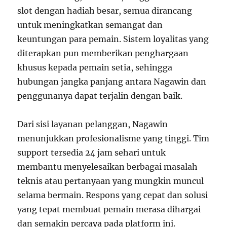
slot dengan hadiah besar, semua dirancang
untuk meningkatkan semangat dan
keuntungan para pemain. Sistem loyalitas yang
diterapkan pun memberikan penghargaan
khusus kepada pemain setia, sehingga
hubungan jangka panjang antara Nagawin dan
penggunanya dapat terjalin dengan baik.
Dari sisi layanan pelanggan, Nagawin
menunjukkan profesionalisme yang tinggi. Tim
support tersedia 24 jam sehari untuk
membantu menyelesaikan berbagai masalah
teknis atau pertanyaan yang mungkin muncul
selama bermain. Respons yang cepat dan solusi
yang tepat membuat pemain merasa dihargai
dan semakin percaya pada platform ini.