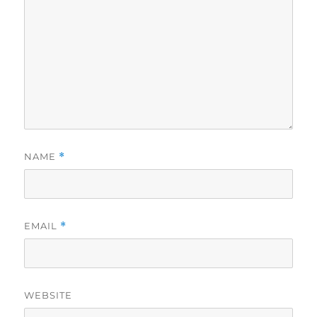
NAME
*
EMAIL
*
WEBSITE