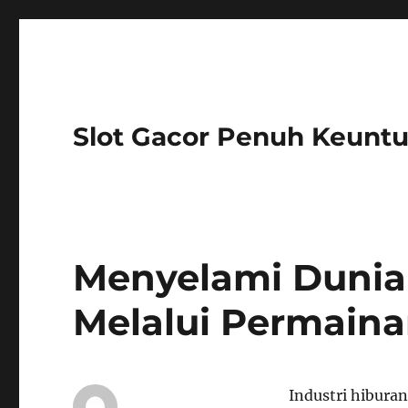
Slot Gacor Penuh Keunt
Menyelami Dunia 
Melalui Permainan
Industri hibura