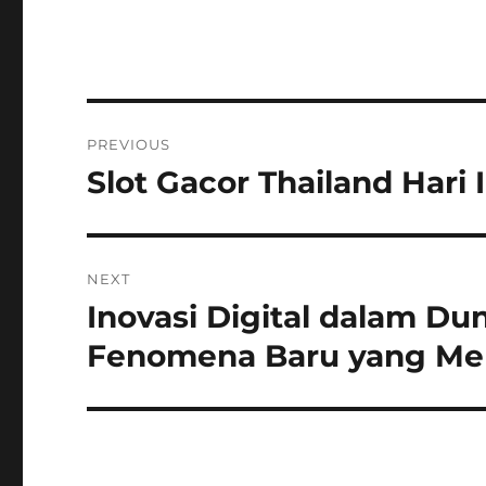
Post
PREVIOUS
navigation
Slot Gacor Thailand Hari
Previous
post:
NEXT
Inovasi Digital dalam Dun
Next
post:
Fenomena Baru yang Me