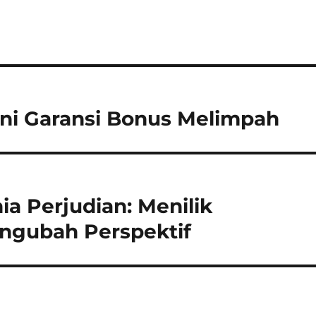
 Ini Garansi Bonus Melimpah
ia Perjudian: Menilik
ngubah Perspektif