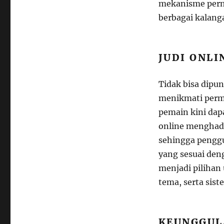
mekanisme perm
berbagai kalang
JUDI ONLI
Tidak bisa dipu
menikmati perma
pemain kini dap
online menghadir
sehingga pengg
yang sesuai deng
menjadi pilihan
tema, serta sis
KEUNGGUL