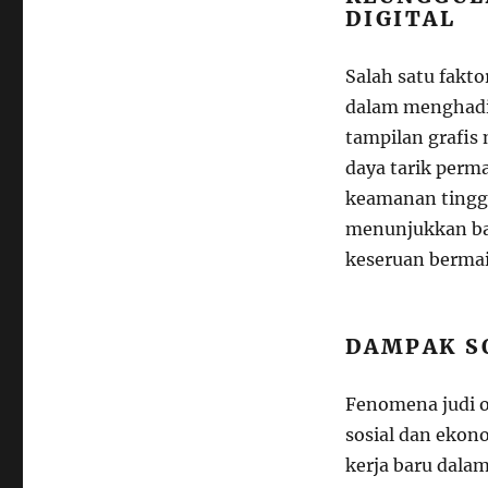
DIGITAL
Salah satu fakt
dalam menghadir
tampilan grafis
daya tarik perma
keamanan tingg
menunjukkan ba
keseruan bermai
DAMPAK S
Fenomena judi o
sosial dan ekono
kerja baru dalam