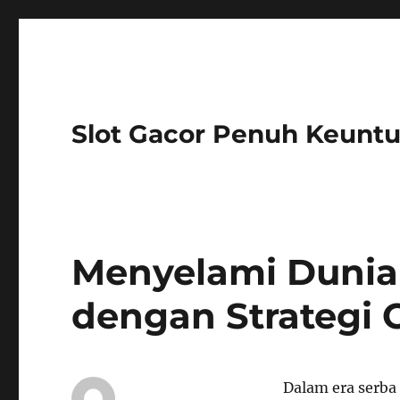
Slot Gacor Penuh Keunt
Menyelami Dunia 
dengan Strategi 
Dalam era serba 