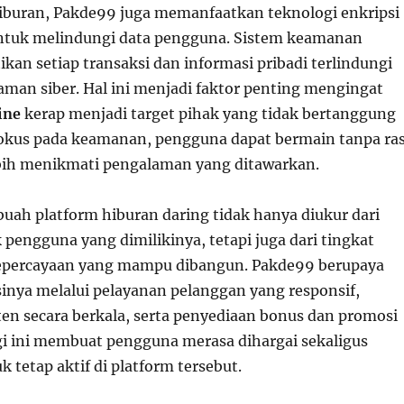
i hiburan, Pakde99 juga memanfaatkan teknologi enkripsi
untuk melindungi data pengguna. Sistem keamanan
kan setiap transaksi dan informasi pribadi terlindungi
aman siber. Hal ini menjadi faktor penting mengingat
ine
kerap menjadi target pihak yang tidak bertanggung
okus pada keamanan, pengguna dapat bermain tanpa ra
bih menikmati pengalaman yang ditawarkan.
buah platform hiburan daring tidak hanya diukur dari
pengguna yang dimilikinya, tetapi juga dari tingkat
epercayaan yang mampu dibangun. Pakde99 berupaya
inya melalui pelayanan pelanggan yang responsif,
n secara berkala, serta penyediaan bonus dan promosi
gi ini membuat pengguna merasa dihargai sekaligus
k tetap aktif di platform tersebut.