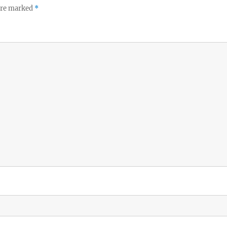
 are marked
*