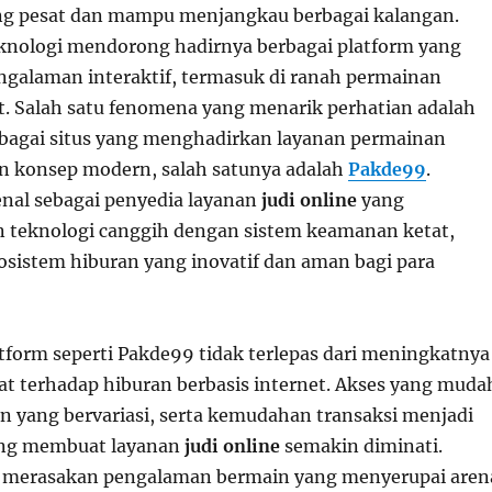
g pesat dan mampu menjangkau berbagai kalangan.
knologi mendorong hadirnya berbagai platform yang
alaman interaktif, termasuk di ranah permainan
et. Salah satu fenomena yang menarik perhatian adalah
bagai situs yang menghadirkan layanan permainan
an konsep modern, salah satunya adalah
Pakde99
.
kenal sebagai penyedia layanan
judi online
yang
teknologi canggih dengan sistem keamanan ketat,
sistem hiburan yang inovatif dan aman bagi para
form seperti Pakde99 tidak terlepas dari meningkatnya
t terhadap hiburan berbasis internet. Akses yang muda
 yang bervariasi, serta kemudahan transaksi menjadi
ang membuat layanan
judi online
semakin diminati.
 merasakan pengalaman bermain yang menyerupai aren