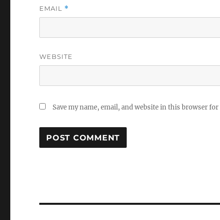
EMAIL
*
WEBSITE
Save my name, email, and website in this browser for
Post