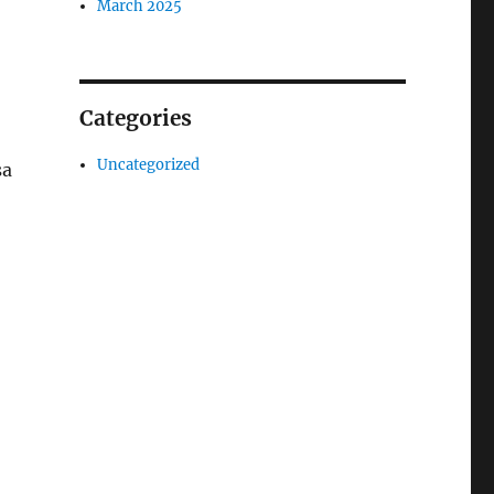
March 2025
Categories
Uncategorized
sa