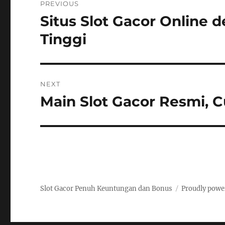
PREVIOUS
navigation
Situs Slot Gacor Online 
Previous
post:
Tinggi
NEXT
Main Slot Gacor Resmi, C
Next
post:
Slot Gacor Penuh Keuntungan dan Bonus
Proudly powe