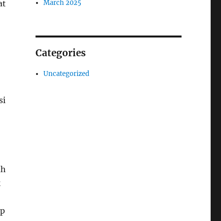
at
March 2025
Categories
Uncategorized
si
ah
k
ap