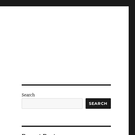
Search
SEARCH