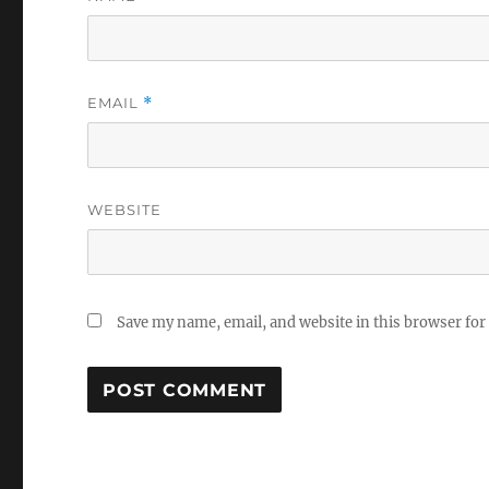
EMAIL
*
WEBSITE
Save my name, email, and website in this browser for