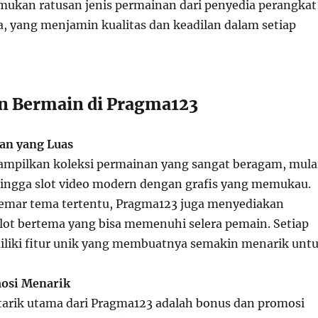
ukan ratusan jenis permainan dari penyedia perangkat
, yang menjamin kualitas dan keadilan dalam setiap
n Bermain di Pragma123
n yang Luas
mpilkan koleksi permainan yang sangat beragam, mula
k hingga slot video modern dengan grafis yang memukau.
emar tema tertentu, Pragma123 juga menyediakan
slot bertema yang bisa memenuhi selera pemain. Setiap
liki fitur unik yang membuatnya semakin menarik unt
osi Menarik
 tarik utama dari Pragma123 adalah bonus dan promosi