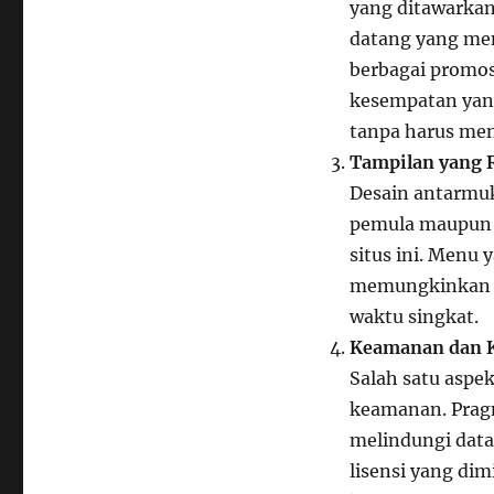
yang ditawarkan
datang yang me
berbagai promos
kesempatan yan
tanpa harus me
Tampilan yang
Desain antarmu
pemula maupun 
situs ini. Menu 
memungkinkan 
waktu singkat.
Keamanan dan 
Salah satu aspe
keamanan. Prag
melindungi data 
lisensi yang di