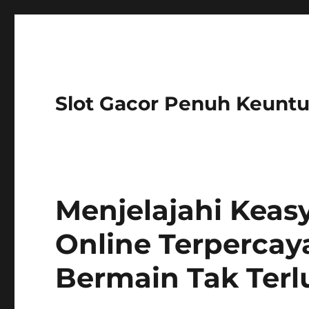
Slot Gacor Penuh Keunt
Menjelajahi Keas
Online Terperca
Bermain Tak Ter