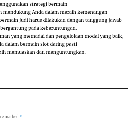
enggunakan strategi bermain
an mendukung Anda dalam meraih kemenangan
, bermain judi harus dilakukan dengan tanggung jawab
 bergantung pada keberuntungan.
an yang memadai dan pengelolaan modal yang baik,
 dalam bermain slot daring pasti
ebih memuaskan dan menguntungkan.
 are marked
*