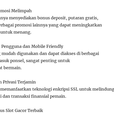
romosi Melimpah
sanya menyediakan bonus deposit, putaran gratis,
erbagai promosi lainnya yang dapat meningkatkan
 untuk menang.
 Pengguna dan Mobile Friendly
mudah digunakan dan dapat diakses di berbagai
asuk ponsel, sangat penting untuk
t bermain.
 Privasi Terjamin
a memanfaatkan teknologi enkripsi SSL untuk melindung
i dan transaksi finansial pemain.
us Slot Gacor Terbaik