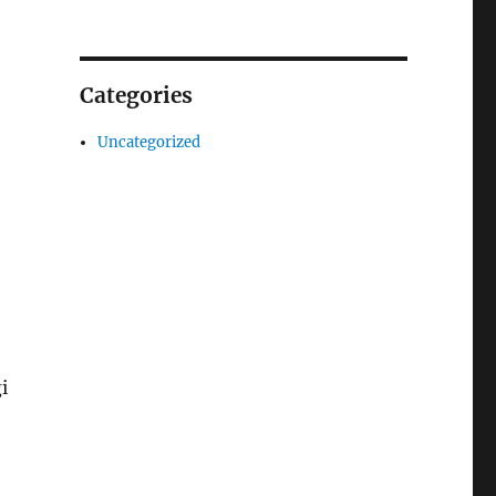
Categories
Uncategorized
i