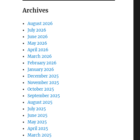
Archives
August 2026
July 2026
June 2026
May 2026
April 2026
March 2026
February 2026
January 2026
December 2025
November 2025
October 2025
September 2025
August 2025
July 2025
June 2025
May 2025
April 2025
March 2025