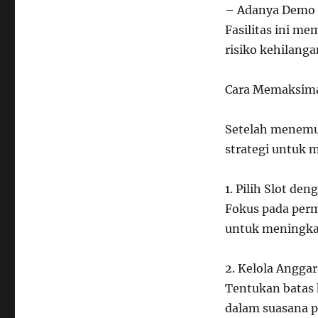
– Adanya Demo 
Fasilitas ini 
risiko kehilanga
Cara Memaksima
Setelah menemuk
strategi untuk
1. Pilih Slot de
Fokus pada per
untuk meningk
2. Kelola Angga
Tentukan batas 
dalam suasana 