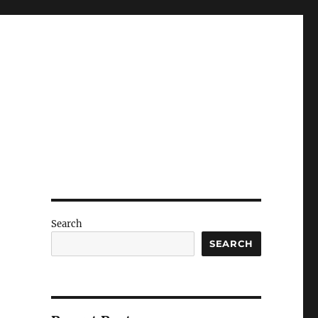
Search
SEARCH