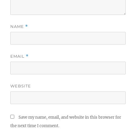
NAME
*
EMAIL
*
WEBSITE
Save my name, email, and website in this browser for
the next time I comment.