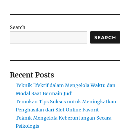
Search
SEARCH
Recent Posts
Teknik Efektif dalam Mengelola Waktu dan
Modal Saat Bermain Judi
Temukan Tips Sukses untuk Meningkatkan
Penghasilan dari Slot Online Favorit
Teknik Mengelola Keberuntungan Secara
Psikologis