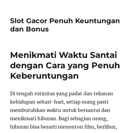
Slot Gacor Penuh Keuntungan
dan Bonus
Menikmati Waktu Santai
dengan Cara yang Penuh
Keberuntungan
Di tengah rutinitas yang padat dan tekanan
kehidupan sehari-hari, setiap orang pasti
membutuhkan waktu untuk bersantai dan
menikmati hiburan. Bagi sebagian orang,
hiburan bisa berarti menonton film, berlibur,