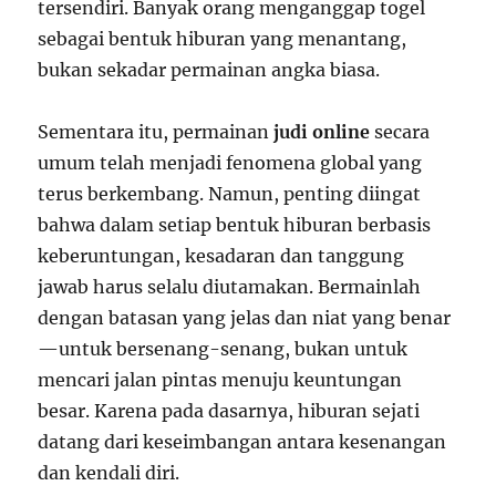
tersendiri. Banyak orang menganggap togel
sebagai bentuk hiburan yang menantang,
bukan sekadar permainan angka biasa.
Sementara itu, permainan
judi online
secara
umum telah menjadi fenomena global yang
terus berkembang. Namun, penting diingat
bahwa dalam setiap bentuk hiburan berbasis
keberuntungan, kesadaran dan tanggung
jawab harus selalu diutamakan. Bermainlah
dengan batasan yang jelas dan niat yang benar
—untuk bersenang-senang, bukan untuk
mencari jalan pintas menuju keuntungan
besar. Karena pada dasarnya, hiburan sejati
datang dari keseimbangan antara kesenangan
dan kendali diri.