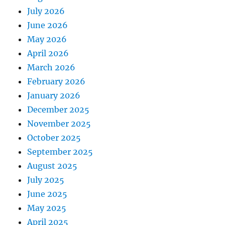
July 2026
June 2026
May 2026
April 2026
March 2026
February 2026
January 2026
December 2025
November 2025
October 2025
September 2025
August 2025
July 2025
June 2025
May 2025
April 2025