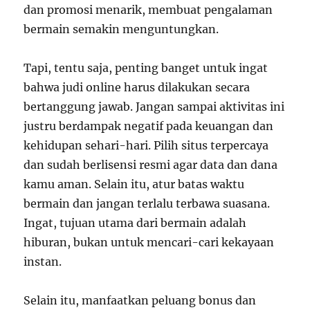
dan promosi menarik, membuat pengalaman
bermain semakin menguntungkan.
Tapi, tentu saja, penting banget untuk ingat
bahwa judi online harus dilakukan secara
bertanggung jawab. Jangan sampai aktivitas ini
justru berdampak negatif pada keuangan dan
kehidupan sehari-hari. Pilih situs terpercaya
dan sudah berlisensi resmi agar data dan dana
kamu aman. Selain itu, atur batas waktu
bermain dan jangan terlalu terbawa suasana.
Ingat, tujuan utama dari bermain adalah
hiburan, bukan untuk mencari-cari kekayaan
instan.
Selain itu, manfaatkan peluang bonus dan