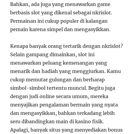
Bahkan, ada juga yang menawarkan game
berbasis slot yang dikenal sebagai nkrislot.
Permainan ini cukup populer di kalangan
pemain karena simpel dan mengasyikkan.
Kenapa banyak orang tertarik dengan nkrislot?
Selain gampang dimainkan, slot ini
menawarkan peluang kemenangan yang
menarik dan hadiah yang menggiurkan. Kamu
cukup memutar gulungan dan berharap
simbol-simbol tertentu muncul. Begitu juga
dengan judi online secara umum, mereka
menyajikan pengalaman bermain yang nyata
dan mengasyikkan, bahkan terkadang lebih
seru dibandingkan main di kasino fisik.
Apalagi, banyak situs yang menyediakan bonus