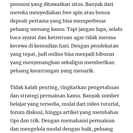
promosi yang ditawarkan situs. Banyak dari
mereka menyediakan free spin atau bonus
deposit pertama yang bisa memperbesar
peluang menang kamu. Tapi jangan lupa, selalu
baca syarat dan ketentuan agar tidak merasa
kecewa di kemudian hari. Dengan pendekatan
yang tepat, judi online bisa menjadi hiburan
yang menyenangkan sekaligus memberikan
peluang keuntungan yang menarik.
Tidak kalah penting, tingkatkan pengetahuan
dan strategi permainan kamu. Banyak sumber
belajar yang tersedia, mulai dari video tutorial,
forum diskusi, hingga artikel yang membahas
tips dan trik. Dengan memahami permainan
dan mengelola modal dengan baik, peluang