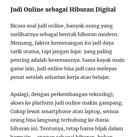
Judi Online sebagai Hiburan Digital
Bicara soal judi online, banyak orang yang
melihatnya sebagai bentuk hiburan modern.
Memang, faktor kemenangan itu jadi daya
tarik utama, tapi jangan lupa: yang paling
penting adalah keseruannya. Sama kayak main
game lain, judi online bisa jadi cara melepas
penat setelah seharian kerja atau belajar.
Apalagi, dengan perkembangan teknologi,
akses ke platform judi online makin gampang.
Cukup lewat smartphone atau laptop, semua
orang bisa langsung terhubung ke dunia
hiburan ini. Tentunya, tetap harus bijak dalam