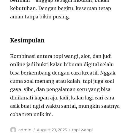
bermain—anggap sebagai hiburan, bukan
kebutuhan. Dengan begitu, keseruan tetap
aman tanpa bikin pusing.
Kesimpulan
Kombinasi antara topi wangi, slot, dan judi
online jadi bukti kalau hiburan digital selalu
bisa berkembang dengan cara kreatif. Nggak
cuma soal menang atau kalah, tapi juga soal
gaya, vibe, dan pengalaman seru yang bisa
dinikmati kapan aja. Jadi, kalau lagi cari cara
asik buat ngisi waktu santai, mungkin saatnya
coba tren unik ini.
Author
Posted
Tags
admin
August 29, 2025
topi wangi