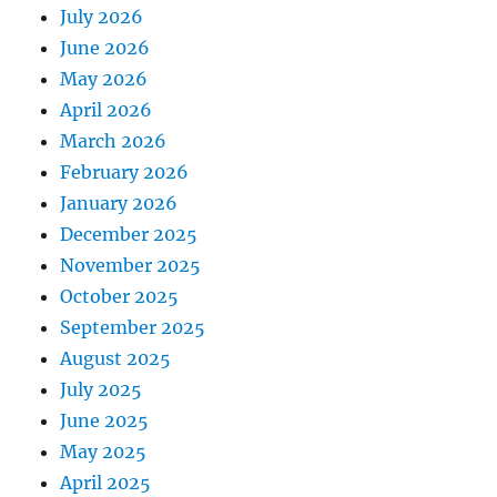
July 2026
June 2026
May 2026
April 2026
March 2026
February 2026
January 2026
December 2025
November 2025
October 2025
September 2025
August 2025
July 2025
June 2025
May 2025
April 2025