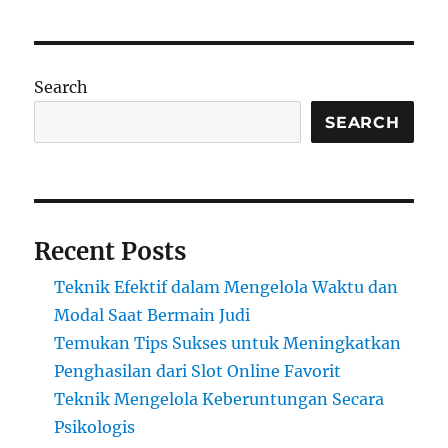
Search
SEARCH
Recent Posts
Teknik Efektif dalam Mengelola Waktu dan
Modal Saat Bermain Judi
Temukan Tips Sukses untuk Meningkatkan
Penghasilan dari Slot Online Favorit
Teknik Mengelola Keberuntungan Secara
Psikologis