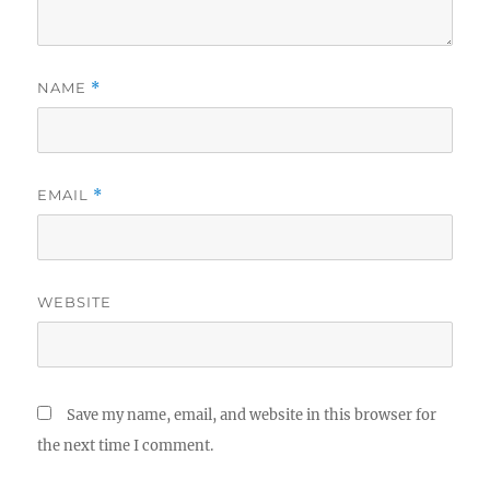
NAME
*
EMAIL
*
WEBSITE
Save my name, email, and website in this browser for
the next time I comment.