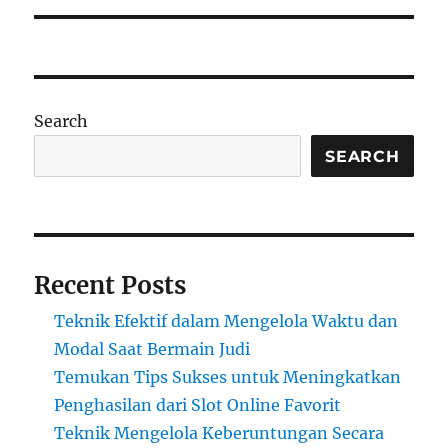
Search
SEARCH
Recent Posts
Teknik Efektif dalam Mengelola Waktu dan
Modal Saat Bermain Judi
Temukan Tips Sukses untuk Meningkatkan
Penghasilan dari Slot Online Favorit
Teknik Mengelola Keberuntungan Secara