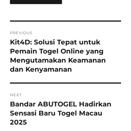
Post
PREVIOUS
navigation
Kit4D: Solusi Tepat untuk
Previous
post:
Pemain Togel Online yang
Mengutamakan Keamanan
dan Kenyamanan
NEXT
Bandar ABUTOGEL Hadirkan
Next
post:
Sensasi Baru Togel Macau
2025