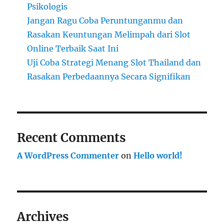
Psikologis
Jangan Ragu Coba Peruntunganmu dan
Rasakan Keuntungan Melimpah dari Slot
Online Terbaik Saat Ini
Uji Coba Strategi Menang Slot Thailand dan
Rasakan Perbedaannya Secara Signifikan
Recent Comments
A WordPress Commenter
on
Hello world!
Archives