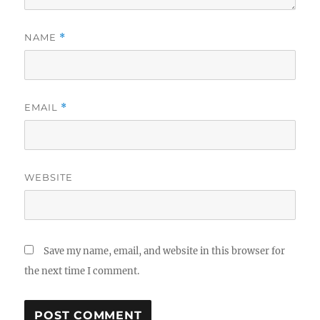
NAME
*
EMAIL
*
WEBSITE
Save my name, email, and website in this browser for
the next time I comment.