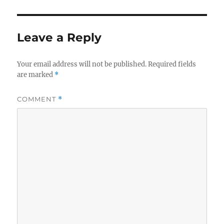
Leave a Reply
Your email address will not be published.
Required fields
are marked
*
COMMENT
*