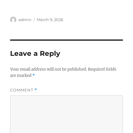
Author
Posted
admin
March 9, 2026
on
Leave a Reply
Your email address will not be published.
Required fields
are marked
*
COMMENT
*