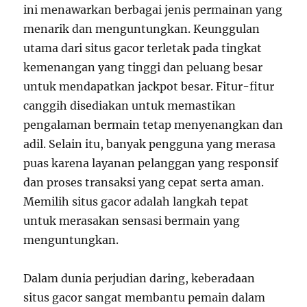
ini menawarkan berbagai jenis permainan yang
menarik dan menguntungkan. Keunggulan
utama dari situs gacor terletak pada tingkat
kemenangan yang tinggi dan peluang besar
untuk mendapatkan jackpot besar. Fitur-fitur
canggih disediakan untuk memastikan
pengalaman bermain tetap menyenangkan dan
adil. Selain itu, banyak pengguna yang merasa
puas karena layanan pelanggan yang responsif
dan proses transaksi yang cepat serta aman.
Memilih situs gacor adalah langkah tepat
untuk merasakan sensasi bermain yang
menguntungkan.
Dalam dunia perjudian daring, keberadaan
situs gacor sangat membantu pemain dalam